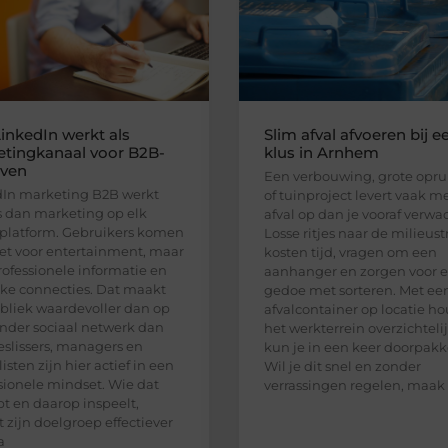
inkedIn werkt als
Slim afval afvoeren bij e
tingkanaal voor B2B-
klus in Arnhem
jven
Een verbouwing, grote opr
In marketing B2B werkt
of tuinproject levert vaak m
 dan marketing op elk
afval op dan je vooraf verwac
platform. Gebruikers komen
Losse ritjes naar de milieust
iet voor entertainment, maar
kosten tijd, vragen om een
rofessionele informatie en
aanhanger en zorgen voor e
jke connecties. Dat maakt
gedoe met sorteren. Met ee
bliek waardevoller dan op
afvalcontainer op locatie ho
nder sociaal netwerk dan
het werkterrein overzichteli
eslissers, managers en
kun je in een keer doorpakk
isten zijn hier actief in een
Wil je dit snel en zonder
sionele mindset. Wie dat
verrassingen regelen, maak
pt en daarop inspeelt,
t zijn doelgroep effectiever
a