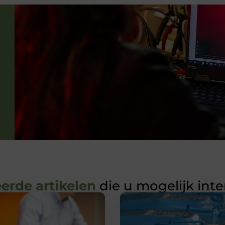
erde artikelen
die u mogelijk int