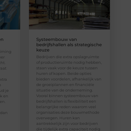
en
Systeembouw van
bedrijfshallen als strategische
keuze
uiming
Bedrijven die extra opslagruimte
eer
of productieruimte nodig hebben,
ht.
staan vaak voor de keuze tussen
raat
huren of kopen. Beide opties
bieden voordelen, afhankelijk van
xtra
de groeiplannen en financiële
n
situatie van de onderneming.
ud je
Vooral binnen systeembouw van
jk en
bedrijfshallen is flexibiliteit een
en.
belangrijke reden waarom veel
organisaties deze bouwmethode
 dan
overwegen. Huren kan
aantrekkelijk zijn voor bedrijven
die tijdelijk extra capaciteit nodig