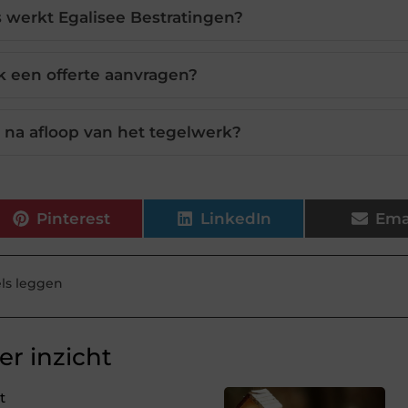
s werkt Egalisee Bestratingen?
k een offerte aanvragen?
 na afloop van het tegelwerk?
Pinterest
LinkedIn
Ema
ls leggen
r inzicht
t