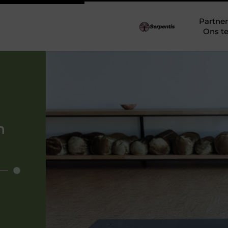
Partner
Ons t
n