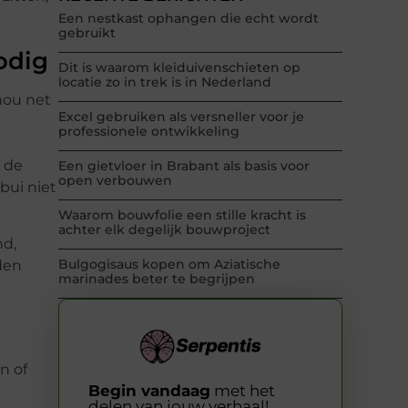
Een nestkast ophangen die echt wordt
gebruikt
odig
Dit is waarom kleiduivenschieten op
locatie zo in trek is in Nederland
nou net
Excel gebruiken als versneller voor je
professionele ontwikkeling
 de
Een gietvloer in Brabant als basis voor
open verbouwen
bui niet
Waarom bouwfolie een stille kracht is
achter elk degelijk bouwproject
nd,
Bulgogisaus kopen om Aziatische
den
marinades beter te begrijpen
n of
Begin vandaag
met het
delen van jouw verhaal!