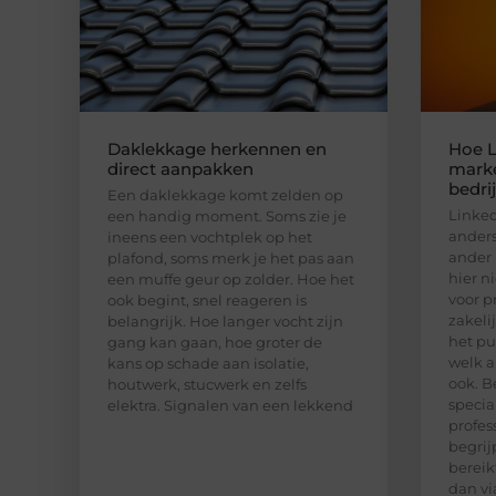
Daklekkage herkennen en
Hoe L
direct aanpakken
marke
bedri
Een daklekkage komt zelden op
Linked
een handig moment. Soms zie je
anders
ineens een vochtplek op het
ander 
plafond, soms merk je het pas aan
hier n
een muffe geur op zolder. Hoe het
voor p
ook begint, snel reageren is
zakeli
belangrijk. Hoe langer vocht zijn
het pu
gang kan gaan, hoe groter de
welk a
kans op schade aan isolatie,
ook. B
houtwerk, stucwerk en zelfs
special
elektra. Signalen van een lekkend
profes
begrij
bereik
dan vi