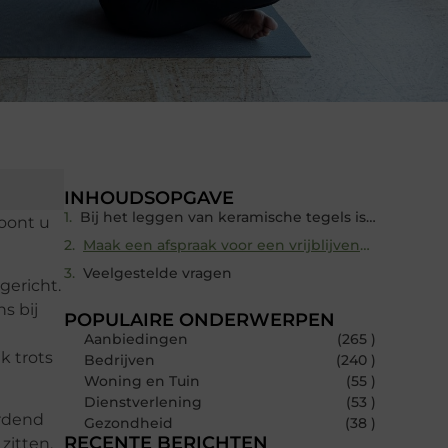
INHOUDSOPGAVE
Bij het leggen van keramische tegels is een andere aanpak nodig
oont u
Maak een afspraak voor een vrijblijvende kennismaking
Veelgestelde vragen
gericht.
s bij
POPULAIRE ONDERWERPEN
Aanbiedingen
(265 )
k trots
Bedrijven
(240 )
Woning en Tuin
(55 )
Dienstverlening
(53 )
ordend
Gezondheid
(38 )
RECENTE BERICHTEN
zitten,