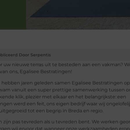
bliceerd Door Serpentis
r uw nieuwe terras uit te besteden aan een vakman? W
van ons, Egalisee Bestratingen!
j hebben jaren geleden samen Egalisee Bestratingen op
kwam vanuit een super prettige samenwerking tussen on
nde klik, plezier met elkaar en het belangrijkste: een
n werd een feit, ons eigen bedrijf waar wij ongelofelij
 uitgegroeid tot een begrip in Breda en regio.
 zijn pas tevreden als u tevreden bent. We werken ge
 zorgen wij ervoor dat wanneer onze werkzaamheden erop 