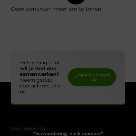
vastlegt wanneer producten zijn ingevroren en tot
wanneer ze gebruikt kunnen worden. Door
diepvriesetiketten consequent te gebruiken,
voorkom je verwarring en houd je controle over je
voorraad. In combinatie met een labelprinter kun
Hoe kies je een betrouwbare slotenmaker in
Delft?
Een betrouwbare slotenmaker vinden begint bij de
juiste signalen Een slotenmaker bel je zelden op
een rustig moment. Je staat buiten, je slot is kapot