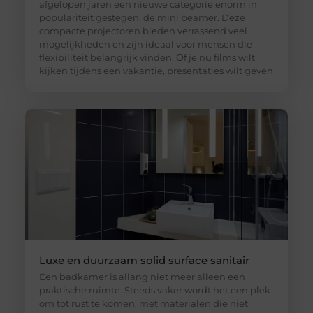
afgelopen jaren een nieuwe categorie enorm in
populariteit gestegen: de mini beamer. Deze
compacte projectoren bieden verrassend veel
mogelijkheden en zijn ideaal voor mensen die
flexibiliteit belangrijk vinden. Of je nu films wilt
kijken tijdens een vakantie, presentaties wilt geven
Luxe en duurzaam solid surface sanitair
Een badkamer is allang niet meer alleen een
praktische ruimte. Steeds vaker wordt het een plek
om tot rust te komen, met materialen die niet