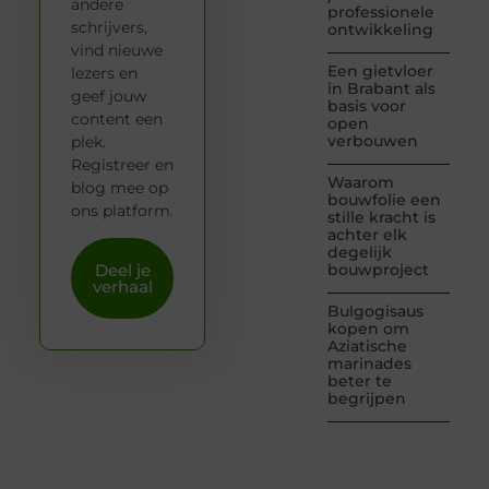
andere
professionele
schrijvers,
ontwikkeling
vind nieuwe
Een gietvloer
lezers en
in Brabant als
geef jouw
basis voor
content een
open
verbouwen
plek.
Registreer en
Waarom
blog mee op
bouwfolie een
ons platform.
stille kracht is
achter elk
degelijk
Deel je
bouwproject
verhaal
Bulgogisaus
kopen om
Aziatische
marinades
beter te
begrijpen