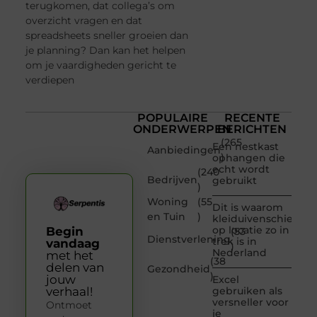
terugkomen, dat collega’s om
overzicht vragen en dat
spreadsheets sneller groeien dan
je planning? Dan kan het helpen
om je vaardigheden gericht te
verdiepen
POPULAIRE
RECENTE
ONDERWERPEN
BERICHTEN
(265
Een nestkast
Aanbiedingen
)
ophangen die
echt wordt
(240
Bedrijven
gebruikt
)
Woning
(55
Dit is waarom
en Tuin
)
kleiduivenschieten
op locatie zo in
Begin
(53
Dienstverlening
trek is in
vandaag
)
Nederland
met het
(38
delen van
Gezondheid
)
jouw
Excel
verhaal!
gebruiken als
versneller voor
Ontmoet
je