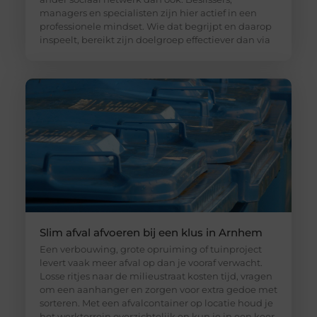
managers en specialisten zijn hier actief in een
professionele mindset. Wie dat begrijpt en daarop
inspeelt, bereikt zijn doelgroep effectiever dan via
Slim afval afvoeren bij een klus in Arnhem
Een verbouwing, grote opruiming of tuinproject
levert vaak meer afval op dan je vooraf verwacht.
Losse ritjes naar de milieustraat kosten tijd, vragen
om een aanhanger en zorgen voor extra gedoe met
sorteren. Met een afvalcontainer op locatie houd je
het werkterrein overzichtelijk en kun je in een keer