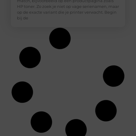
match, bijvoorbeeld op een productpagina zoals
HP toner. Zo zoek je niet op vage serienamen, maar
op de exacte variant die je printer verwacht. Begin
bij de
Hoe diepvriesetiketten helpen bij
houdbaarheidsregistratie
In een professionele keuken is een nauwkeurige
houdbaarheidsregistratie essentieel om
voedselveiligheid te waarborgen en verspilling te
voorkomen. Diepvriesetiketten spelen hierin een
belangrijke rol, omdat je hiermee eenvoudig