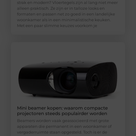
strak en modern? Vloertegels zijn al lang niet meer
alleen praktisch. Ze zijn er in talloze looks en
formaten en passen net zo goed in een landelijke
woonkamer als in een minimalistische keuken.
Met een paar slimme keuzes voorkom je
Mini beamer kopen: waarom compacte
projectoren steeds populairder worden
Beamers worden vaak geassocieerd met grote
apparaten die permanent in een woonkamer of
vergaderruimte staan opgesteld. Toch is er de