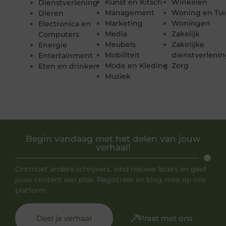
Kunst en Kitsch
Winkelen
Dienstverlening
Management
Woning en Tui
Dieren
Marketing
Woningen
Electronica en
Media
Zakelijk
Computers
Meubels
Zakelijke
Energie
Mobiliteit
dienstverleni
Entertainment
Mode en Kleding
Zorg
Eten en drinken
Muziek
Begin vandaag met het delen van jouw
verhaal!
Ontmoet andere schrijvers, vind nieuwe lezers en geef
jouw content een plek. Registreer en blog mee op ons
platform.
Deel je verhaal
Praat met ons