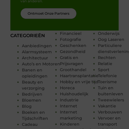
van anderen.
Ontmoet Onze Partners
Financieel
Onderwijs
CATEGORIEËN
Fotografie
Oog Laseren
Geschenken
Particuliere
Aanbiedingen
Gezondheid
dienstverleni
Alarmsysteem
Gratis en
Rechten
Architectuur
Prijsvragen
Relatie
Auto’s en Motoren
Groothandel
Sport
Banen en
Haartransplantatie
Telefonie
opleidingen
Hobby en vrije tijd
Toerisme
Beauty en
Horeca
Tuin en
verzorging
Huishoudelijk
buitenleven
Bedrijven
Industrie
Tweewielers
Bloemen
Internet
Vakantie
Blog
Internet
Verbouwen
Boeken en
marketing
Vervoer en
Tijdschriften
Kinderen
transport
Cadeau