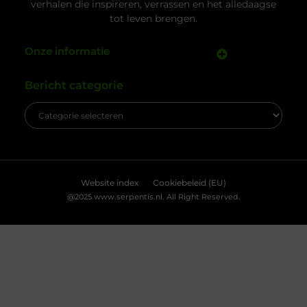
slotenmaker in Delft geen zeldzaamheid, als je
weet waar je
Kabelboom op maat: wanneer standaard
assemblage tekortschiet
Je merkt het tijdens montage meteen: een
kabelassemblage moet niet alleen elektrisch
kloppen, maar ook logisch vallen in je behuizing.
Als je nog moet duwen, draaien en improviseren,
kost dat tijd en levert het gedoe op. Met een
kabelboom op maat zijn routing, lengtes en