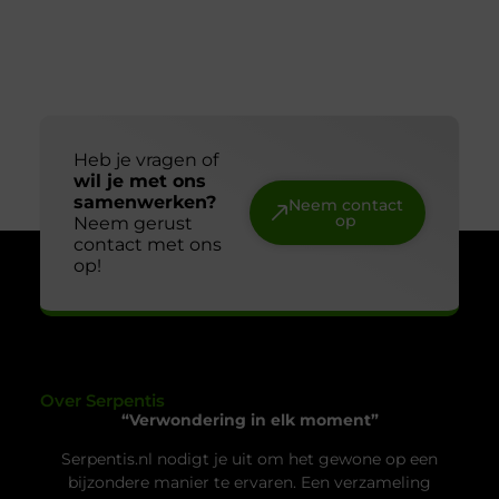
voorkom je verwarring en houd je controle over je
voorraad. In combinatie met een labelprinter kun
Hoe kies je een betrouwbare slotenmaker in
Delft?
Een betrouwbare slotenmaker vinden begint bij de
juiste signalen Een slotenmaker bel je zelden op
een rustig moment. Je staat buiten, je slot is kapot
of je bent net ingebroken. Precies op zulke
momenten is het lastig om goed te beoordelen wie
je voor je hebt. Toch is een betrouwbare