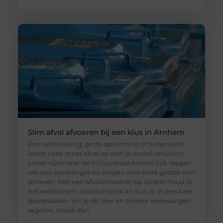
Slim afval afvoeren bij een klus in Arnhem
Een verbouwing, grote opruiming of tuinproject
levert vaak meer afval op dan je vooraf verwacht.
Losse ritjes naar de milieustraat kosten tijd, vragen
om een aanhanger en zorgen voor extra gedoe met
sorteren. Met een afvalcontainer op locatie houd je
het werkterrein overzichtelijk en kun je in een keer
doorpakken. Wil je dit snel en zonder verrassingen
regelen, maak dan