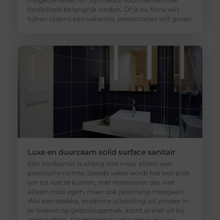
mogelijkheden en zijn ideaal voor mensen die
flexibiliteit belangrijk vinden. Of je nu films wilt
kijken tijdens een vakantie, presentaties wilt geven
Luxe en duurzaam solid surface sanitair
Een badkamer is allang niet meer alleen een
praktische ruimte. Steeds vaker wordt het een plek
om tot rust te komen, met materialen die niet
alleen mooi ogen, maar ook jarenlang meegaan.
Wie een strakke, moderne uitstraling wil zonder in
te leveren op gebruiksgemak, komt al snel uit bij
solid surface. Dit materiaal ziet u terug in luxe