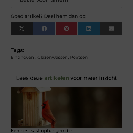
beste voor ramen?
Goed artikel? Deel hem dan op:
X
Facebook
Pinterest
LinkedIn
Email
(Twitter)
Tags:
Eindhoven
,
Glazenwasser
,
Poetsen
Lees deze
artikelen
voor meer inzicht
Een nestkast ophangen die