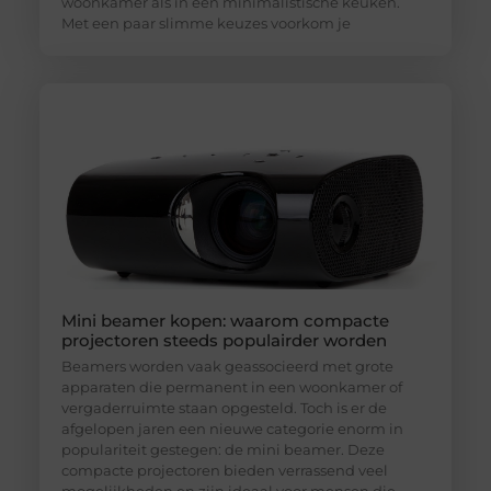
woonkamer als in een minimalistische keuken.
Met een paar slimme keuzes voorkom je
Mini beamer kopen: waarom compacte
projectoren steeds populairder worden
Beamers worden vaak geassocieerd met grote
apparaten die permanent in een woonkamer of
vergaderruimte staan opgesteld. Toch is er de
afgelopen jaren een nieuwe categorie enorm in
populariteit gestegen: de mini beamer. Deze
compacte projectoren bieden verrassend veel