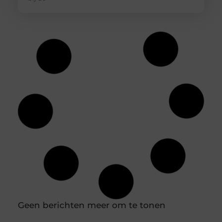
Hoe diepvriesetiketten helpen bij
houdbaarheidsregistratie
In een professionele keuken is een nauwkeurige
houdbaarheidsregistratie essentieel om
voedselveiligheid te waarborgen en verspilling te
voorkomen. Diepvriesetiketten spelen hierin een
belangrijke rol, omdat je hiermee eenvoudig
vastlegt wanneer producten zijn ingevroren en tot
wanneer ze gebruikt kunnen worden. Door
diepvriesetiketten consequent te gebruiken,