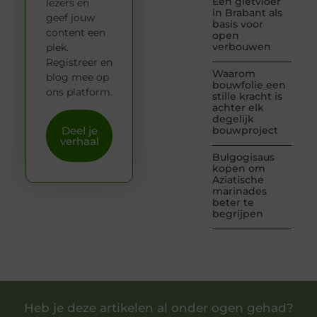
Een gietvloer
lezers en
in Brabant als
geef jouw
basis voor
content een
open
verbouwen
plek.
Registreer en
Waarom
blog mee op
bouwfolie een
ons platform.
stille kracht is
achter elk
degelijk
Deel je
bouwproject
verhaal
Bulgogisaus
kopen om
Aziatische
marinades
beter te
begrijpen
Heb je deze artikelen al onder ogen gehad?