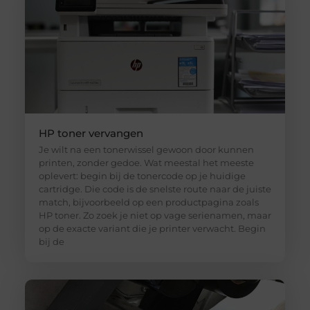
HP toner vervangen
Je wilt na een tonerwissel gewoon door kunnen
printen, zonder gedoe. Wat meestal het meeste
oplevert: begin bij de tonercode op je huidige
cartridge. Die code is de snelste route naar de juiste
match, bijvoorbeeld op een productpagina zoals
HP toner. Zo zoek je niet op vage serienamen, maar
op de exacte variant die je printer verwacht. Begin
bij de