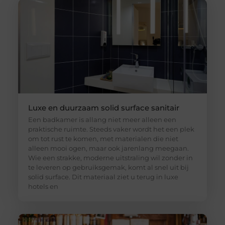
Luxe en duurzaam solid surface sanitair
Een badkamer is allang niet meer alleen een
praktische ruimte. Steeds vaker wordt het een plek
om tot rust te komen, met materialen die niet
alleen mooi ogen, maar ook jarenlang meegaan.
Wie een strakke, moderne uitstraling wil zonder in
te leveren op gebruiksgemak, komt al snel uit bij
solid surface. Dit materiaal ziet u terug in luxe
hotels en