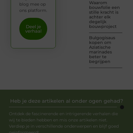
Waarom
blog mee op
bouwfolie een
ons platform.
stille kracht is
achter elk
degelijk
Deel je
bouwproject
verhaal
Bulgogisaus
kopen om
Aziatische
marinades
beter te
begrijpen
Heb je deze artikelen al onder ogen gehad?
Ontdek de fascinerende en intrigerende verhalen die
wij te bieden hebben en mis onze artikelen niet.
Verdiep je in verschillende onderwerpen en blijf goed
geïnformeerd!