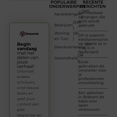
POPULAIRE
RECENTE
ONDERWERPEN
BERICHTEN
(265
Een nestkast
Aanbiedingen
)
ophangen die
echt wordt
(240
Bedrijven
gebruikt
)
Woning
(55
Dit is waarom
en Tuin
)
kleiduivenschieten
op locatie zo in
Begin
(53
Dienstverlening
trek is in
vandaag
)
Nederland
met het
(38
delen van
Gezondheid
)
jouw
Excel
verhaal!
gebruiken als
versneller voor
Ontmoet
je
andere
professionele
schrijvers,
ontwikkeling
vind nieuwe
Een gietvloer
lezers en
in Brabant als
geef jouw
basis voor
content een
open
verbouwen
plek.
Registreer en