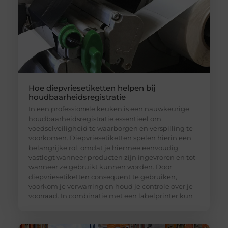
Hoe diepvriesetiketten helpen bij
houdbaarheidsregistratie
In een professionele keuken is een nauwkeurige
houdbaarheidsregistratie essentieel om
voedselveiligheid te waarborgen en verspilling te
voorkomen. Diepvriesetiketten spelen hierin een
belangrijke rol, omdat je hiermee eenvoudig
vastlegt wanneer producten zijn ingevroren en tot
wanneer ze gebruikt kunnen worden. Door
diepvriesetiketten consequent te gebruiken,
voorkom je verwarring en houd je controle over je
voorraad. In combinatie met een labelprinter kun