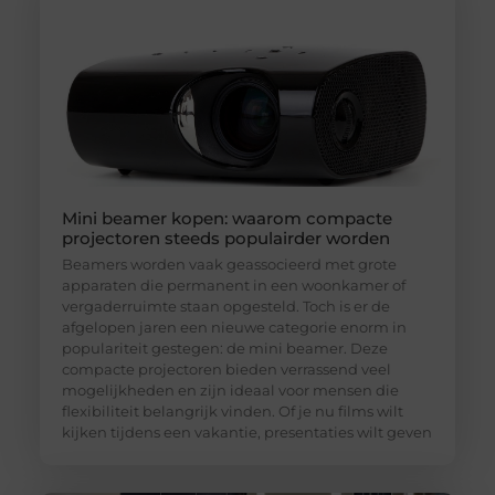
Mini beamer kopen: waarom compacte
projectoren steeds populairder worden
Beamers worden vaak geassocieerd met grote
apparaten die permanent in een woonkamer of
vergaderruimte staan opgesteld. Toch is er de
afgelopen jaren een nieuwe categorie enorm in
populariteit gestegen: de mini beamer. Deze
compacte projectoren bieden verrassend veel
mogelijkheden en zijn ideaal voor mensen die
flexibiliteit belangrijk vinden. Of je nu films wilt
kijken tijdens een vakantie, presentaties wilt geven