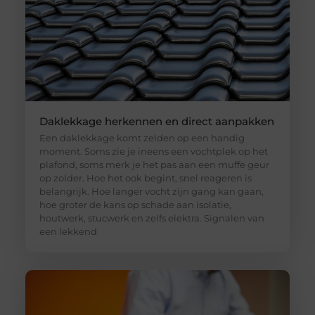
Daklekkage herkennen en direct aanpakken
Een daklekkage komt zelden op een handig
moment. Soms zie je ineens een vochtplek op het
plafond, soms merk je het pas aan een muffe geur
op zolder. Hoe het ook begint, snel reageren is
belangrijk. Hoe langer vocht zijn gang kan gaan,
hoe groter de kans op schade aan isolatie,
houtwerk, stucwerk en zelfs elektra. Signalen van
een lekkend