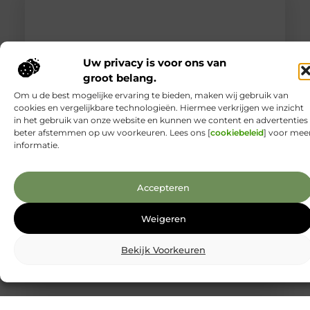
Uw privacy is voor ons van
groot belang.
Om u de best mogelijke ervaring te bieden, maken wij gebruik van
cookies en vergelijkbare technologieën. Hiermee verkrijgen we inzicht
in het gebruik van onze website en kunnen we content en advertenties
beter afstemmen op uw voorkeuren. Lees ons [
cookiebeleid
] voor mee
Kies je Salesforce Experience Cloud partner
informatie.
op governance, niet op demo
Je wilt dat je portal niet alleen goed oogt in een
demo, maar ook rustig blijft draaien als er na
Accepteren
livegang van alles verandert. Nieuwe wensen, extra
gebruikersgroepen, integraties, vragen over
Weigeren
security: dat komt altijd. Governance helpt vooral
doordat je het werk rondom besluiten en
wijzigingen strak organiseert. Je legt vooraf vast
Bekijk Voorkeuren
wie beslist, wie test en wie het overzicht