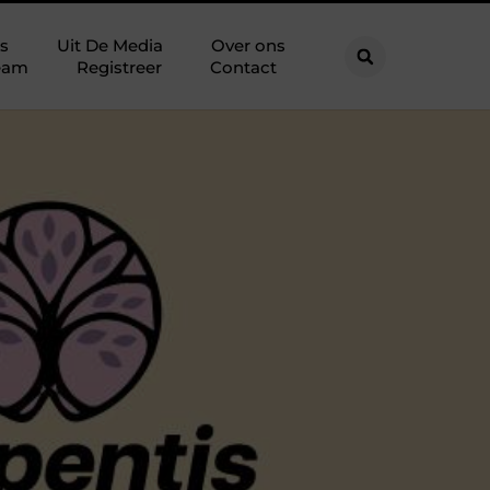
s
Uit De Media
Over ons
eam
Registreer
Contact