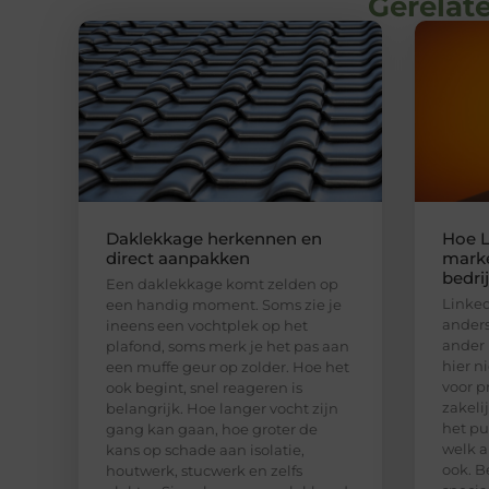
Gerelate
Daklekkage herkennen en
Hoe L
direct aanpakken
marke
bedri
Een daklekkage komt zelden op
Linked
een handig moment. Soms zie je
anders
ineens een vochtplek op het
ander 
plafond, soms merk je het pas aan
hier n
een muffe geur op zolder. Hoe het
voor p
ook begint, snel reageren is
zakeli
belangrijk. Hoe langer vocht zijn
het pu
gang kan gaan, hoe groter de
welk a
kans op schade aan isolatie,
ook. B
houtwerk, stucwerk en zelfs