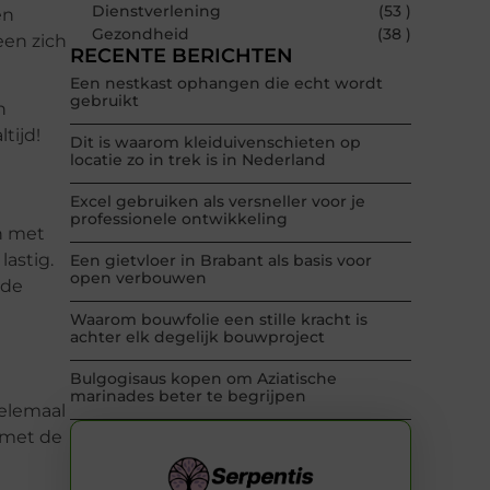
Dienstverlening
(53 )
en
Gezondheid
(38 )
een zich
RECENTE BERICHTEN
Een nestkast ophangen die echt wordt
gebruikt
n
tijd!
Dit is waarom kleiduivenschieten op
locatie zo in trek is in Nederland
Excel gebruiken als versneller voor je
professionele ontwikkeling
n met
astig.
Een gietvloer in Brabant als basis voor
open verbouwen
 de
Waarom bouwfolie een stille kracht is
achter elk degelijk bouwproject
Bulgogisaus kopen om Aziatische
marinades beter te begrijpen
Helemaal
 met de