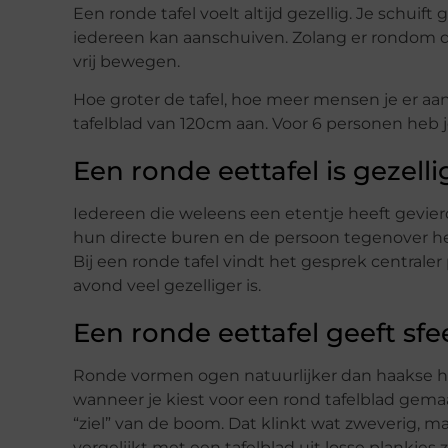
Een ronde tafel voelt altijd gezellig. Je schuif
iedereen kan aanschuiven. Zolang er rondom de 
vrij bewegen.
Hoe groter de tafel, hoe meer mensen je er a
tafelblad van 120cm aan. Voor 6 personen heb je
Een ronde eettafel is gezelli
Iedereen die weleens een etentje heeft gevie
hun directe buren en de persoon tegenover he
Bij een ronde tafel vindt het gesprek centrale
avond veel gezelliger is.
Een ronde eettafel geeft sfe
Ronde vormen ogen natuurlijker dan haakse ho
wanneer je kiest voor een rond tafelblad gemaa
“ziel” van de boom. Dat klinkt wat zweverig, m
vergelijkt met een tafelblad uit losse plankjes z