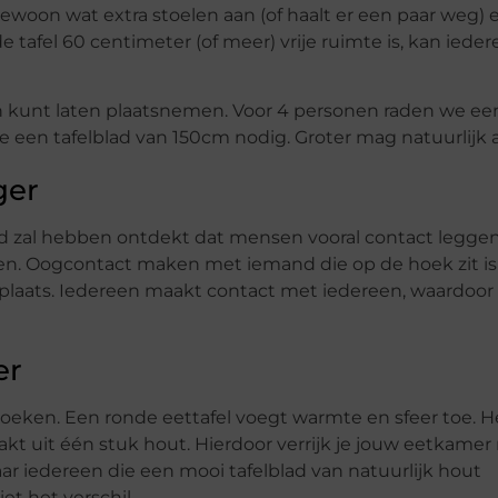
t gewoon wat extra stoelen aan (of haalt er een paar weg) 
tafel 60 centimeter (of meer) vrije ruimte is, kan ieder
an kunt laten plaatsnemen. Voor 4 personen raden we ee
 een tafelblad van 150cm nodig. Groter mag natuurlijk al
ger
rd zal hebben ontdekt dat mensen vooral contact legge
n. Oogcontact maken met iemand die op de hoek zit is l
r plaats. Iedereen maakt contact met iedereen, waardoor
er
eken. Een ronde eettafel voegt warmte en sfeer toe. 
kt uit één stuk hout. Hierdoor verrijk je jouw eetkamer
aar iedereen die een mooi tafelblad van natuurlijk hout
iet het verschil.