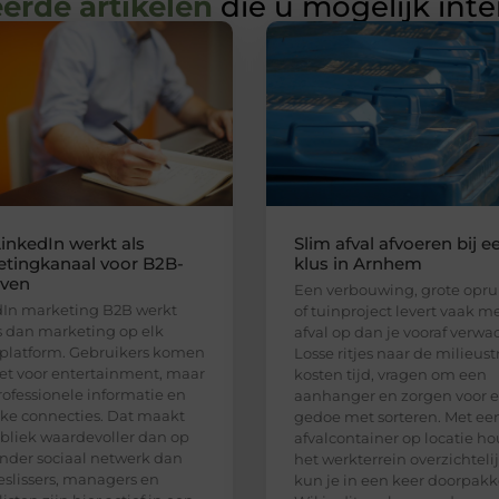
erde artikelen
die u mogelijk int
inkedIn werkt als
Slim afval afvoeren bij e
tingkanaal voor B2B-
klus in Arnhem
jven
Een verbouwing, grote opr
In marketing B2B werkt
of tuinproject levert vaak m
 dan marketing op elk
afval op dan je vooraf verwac
platform. Gebruikers komen
Losse ritjes naar de milieust
iet voor entertainment, maar
kosten tijd, vragen om een
rofessionele informatie en
aanhanger en zorgen voor e
jke connecties. Dat maakt
gedoe met sorteren. Met ee
bliek waardevoller dan op
afvalcontainer op locatie ho
nder sociaal netwerk dan
het werkterrein overzichteli
eslissers, managers en
kun je in een keer doorpakk