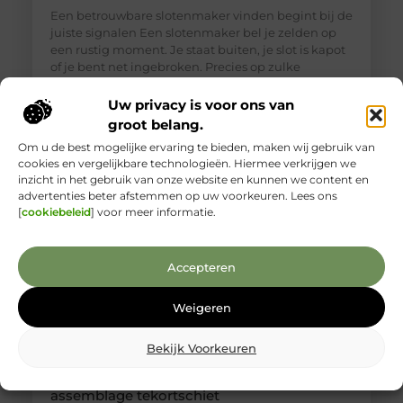
Een betrouwbare slotenmaker vinden begint bij de
juiste signalen Een slotenmaker bel je zelden op
een rustig moment. Je staat buiten, je slot is kapot
of je bent net ingebroken. Precies op zulke
momenten is het lastig om goed te beoordelen wie
je voor je hebt. Toch is een betrouwbare
Uw privacy is voor ons van
slotenmaker in Delft geen zeldzaamheid, als je
groot belang.
weet waar je
Om u de best mogelijke ervaring te bieden, maken wij gebruik van
cookies en vergelijkbare technologieën. Hiermee verkrijgen we
inzicht in het gebruik van onze website en kunnen we content en
advertenties beter afstemmen op uw voorkeuren. Lees ons
[
cookiebeleid
] voor meer informatie.
Accepteren
Weigeren
Bekijk Voorkeuren
Kabelboom op maat: wanneer standaard
assemblage tekortschiet