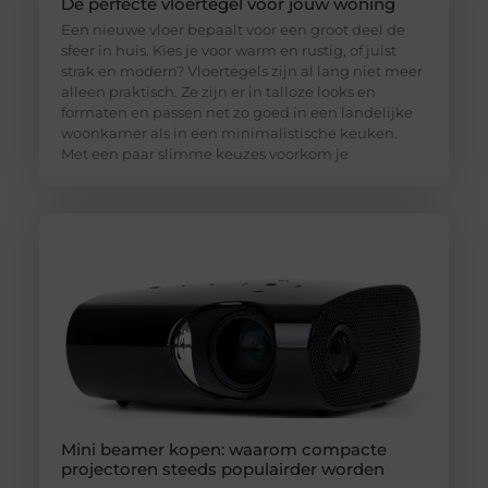
De perfecte vloertegel voor jouw woning
Een nieuwe vloer bepaalt voor een groot deel de
sfeer in huis. Kies je voor warm en rustig, of juist
strak en modern? Vloertegels zijn al lang niet meer
alleen praktisch. Ze zijn er in talloze looks en
formaten en passen net zo goed in een landelijke
woonkamer als in een minimalistische keuken.
Met een paar slimme keuzes voorkom je
Mini beamer kopen: waarom compacte
projectoren steeds populairder worden