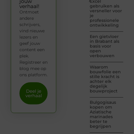
jouw
Excel
verhaal!
gebruiken als
versneller voor
Ontmoet
je
andere
professionele
schrijvers,
ontwikkeling
vind nieuwe
Een gietvloer
lezers en
in Brabant als
geef jouw
basis voor
content een
open
verbouwen
plek.
Registreer en
Waarom
blog mee op
bouwfolie een
ons platform.
stille kracht is
achter elk
degelijk
Deel je
bouwproject
verhaal
Bulgogisaus
kopen om
Aziatische
marinades
beter te
begrijpen