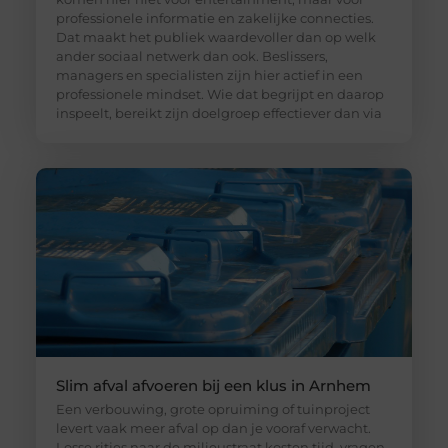
professionele informatie en zakelijke connecties.
Dat maakt het publiek waardevoller dan op welk
ander sociaal netwerk dan ook. Beslissers,
managers en specialisten zijn hier actief in een
professionele mindset. Wie dat begrijpt en daarop
inspeelt, bereikt zijn doelgroep effectiever dan via
Slim afval afvoeren bij een klus in Arnhem
Een verbouwing, grote opruiming of tuinproject
levert vaak meer afval op dan je vooraf verwacht.
Losse ritjes naar de milieustraat kosten tijd, vragen