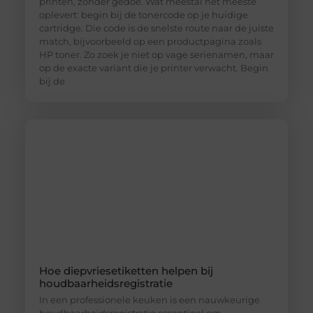
printen, zonder gedoe. Wat meestal het meeste
oplevert: begin bij de tonercode op je huidige
cartridge. Die code is de snelste route naar de juiste
match, bijvoorbeeld op een productpagina zoals
HP toner. Zo zoek je niet op vage serienamen, maar
op de exacte variant die je printer verwacht. Begin
bij de
Hoe diepvriesetiketten helpen bij
houdbaarheidsregistratie
In een professionele keuken is een nauwkeurige
houdbaarheidsregistratie essentieel om