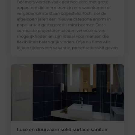
Beamers worden vaak geassocieerd met grote
apparaten die permanent in een woonkamer of
vergaderruimte staan opgesteld. Toch is er de
afgelopen jaren een nieuwe categorie enorm in
populariteit gestegen: de mini beamer. Deze
compacte projectoren bieden verrassend veel
mogelijkheden en zijn ideaal voor mensen die
flexibiliteit belangrijk vinden. Of je nu films wilt
kijken tijdens een vakantie, presentaties wilt geven
Luxe en duurzaam solid surface sanitair