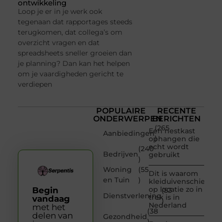
ontwikkeling
Loop je er in je werk ook
tegenaan dat rapportages steeds
terugkomen, dat collega’s om
overzicht vragen en dat
spreadsheets sneller groeien dan
je planning? Dan kan het helpen
om je vaardigheden gericht te
verdiepen
POPULAIRE
RECENTE
ONDERWERPEN
BERICHTEN
(265
Een nestkast
Aanbiedingen
)
ophangen die
echt wordt
(240
Bedrijven
gebruikt
)
Woning
(55
Dit is waarom
en Tuin
)
kleiduivenschieten
op locatie zo in
Begin
(53
Dienstverlening
trek is in
vandaag
)
Nederland
met het
(38
delen van
Gezondheid
)