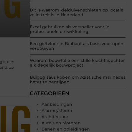
Dit is waarom kleiduivenschieten op locatie
zo in trek is in Nederland
Excel gebruiken als versneller voor je
professionele ontwikkeling
Een gietvloer in Brabant als basis voor open
verbouwen
Waarom bouwfolie een stille kracht is achter
g is een
elk degelijk bouwproject
ind. Zo
Bulgogisaus kopen om Aziatische marinades
beter te begrijpen
CATEGORIEËN
Aanbiedingen
Alarmsysteem
Architectuur
Auto’s en Motoren
Banen en opleidingen