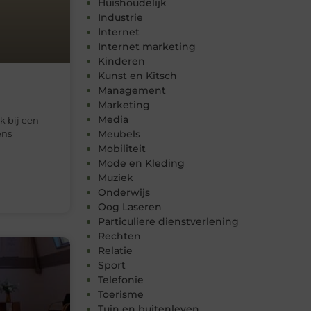
Huishoudelijk
Industrie
Internet
Internet marketing
Kinderen
Kunst en Kitsch
Management
Marketing
Media
k bij een
ens
Meubels
Mobiliteit
Mode en Kleding
Muziek
Onderwijs
Oog Laseren
Particuliere dienstverlening
Rechten
Relatie
Sport
Telefonie
Toerisme
Tuin en buitenleven