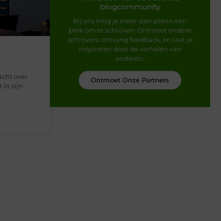
blogcommunity
Bij ons krijg je meer dan alleen een
plek om te schrijven. Ontmoet andere
schrijvers, ontvang feedback, en laat je
inspireren door de verhalen van
anderen.
acht over
Ontmoet Onze Partners
in zijn