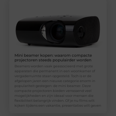
Mini beamer kopen: waarom compacte
projectoren steeds populairder worden
Beamers worden vaak geassocieerd met grote
apparaten die permanent in een woonkamer of
vergaderruimte staan opgesteld. Toch is er de
afgelopen jaren een nieuwe categorie enorm in
populariteit gestegen: de mini beamer. Deze
compacte projectoren bieden verrassend veel
mogelijkheden en zijn ideaal voor mensen die
flexibiliteit belangrijk vinden. Of je nu films wilt
kijken tijdens een vakantie, presentaties wilt geven