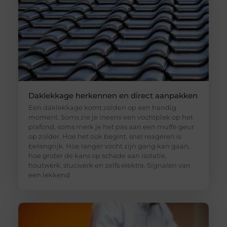
Daklekkage herkennen en direct aanpakken
Een daklekkage komt zelden op een handig
moment. Soms zie je ineens een vochtplek op het
plafond, soms merk je het pas aan een muffe geur
op zolder. Hoe het ook begint, snel reageren is
belangrijk. Hoe langer vocht zijn gang kan gaan,
hoe groter de kans op schade aan isolatie,
houtwerk, stucwerk en zelfs elektra. Signalen van
een lekkend