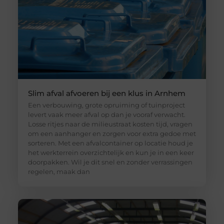
Slim afval afvoeren bij een klus in Arnhem
Een verbouwing, grote opruiming of tuinproject
levert vaak meer afval op dan je vooraf verwacht.
Losse ritjes naar de milieustraat kosten tijd, vragen
om een aanhanger en zorgen voor extra gedoe met
sorteren. Met een afvalcontainer op locatie houd je
het werkterrein overzichtelijk en kun je in een keer
doorpakken. Wil je dit snel en zonder verrassingen
regelen, maak dan