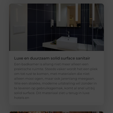
Luxe en duurzaam solid surface sanitair
Een badkamer is allang niet meer alleen een
praktische ruimte. Steeds vaker wordt het een plek
om tot rust te komen, met materialen die niet
alleen mooi ogen, maar ook jarenlang meegaan.
Wie een strakke, moderne uitstraling wil zonder in
te leveren op gebruiksgemak, komt al snel uit bij
solid surface. Dit materiaal ziet u terug in luxe
hotels en