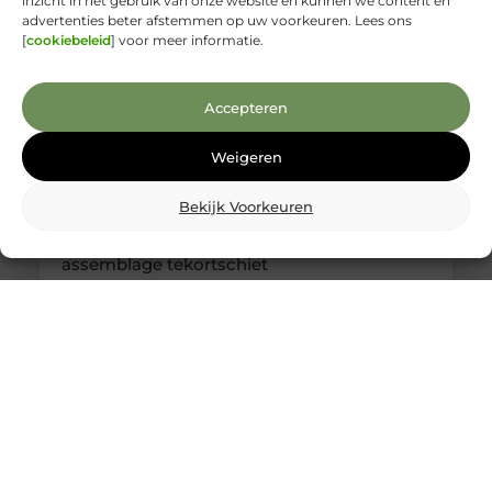
inzicht in het gebruik van onze website en kunnen we content en
advertenties beter afstemmen op uw voorkeuren. Lees ons
[
cookiebeleid
] voor meer informatie.
Accepteren
Weigeren
Bekijk Voorkeuren
Kabelboom op maat: wanneer standaard
assemblage tekortschiet
Je merkt het tijdens montage meteen: een
kabelassemblage moet niet alleen elektrisch
kloppen, maar ook logisch vallen in je behuizing.
Als je nog moet duwen, draaien en improviseren,
kost dat tijd en levert het gedoe op. Met een
kabelboom op maat zijn routing, lengtes en
aftakkingen vooraf zo uitgewerkt dat de bundel
rustig ligt en uitkomt waar jij ’m