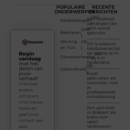
POPULAIRE
RECENTE
ONDERWERPEN
BERICHTEN
(265
Een nestkast
Aanbiedingen
)
ophangen die
echt wordt
(240
Bedrijven
gebruikt
)
Woning
(55
Dit is waarom
en Tuin
)
kleiduivenschieten
op locatie zo in
Begin
(53
Dienstverlening
trek is in
vandaag
)
Nederland
met het
(38
delen van
Gezondheid
)
jouw
Excel
verhaal!
gebruiken als
versneller voor
Ontmoet
je
andere
professionele
schrijvers,
ontwikkeling
vind nieuwe
Een gietvloer
lezers en
in Brabant als
geef jouw
basis voor
content een
open
verbouwen
plek.