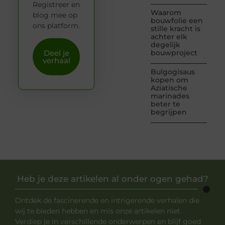
Registreer en
Waarom
blog mee op
bouwfolie een
ons platform.
stille kracht is
achter elk
degelijk
Deel je
bouwproject
verhaal
Bulgogisaus
kopen om
Aziatische
marinades
beter te
begrijpen
Heb je deze artikelen al onder ogen gehad?
Ontdek de fascinerende en intrigerende verhalen die
wij te bieden hebben en mis onze artikelen niet.
Verdiep je in verschillende onderwerpen en blijf goed