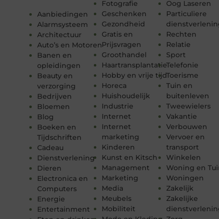
Fotografie
Oog Laseren
Geschenken
Particuliere
Aanbiedingen
Gezondheid
dienstverleni
Alarmsysteem
Gratis en
Rechten
Architectuur
Prijsvragen
Relatie
Auto’s en Motoren
Groothandel
Sport
Banen en
Haartransplantatie
Telefonie
opleidingen
Hobby en vrije tijd
Toerisme
Beauty en
Horeca
Tuin en
verzorging
Huishoudelijk
buitenleven
Bedrijven
Industrie
Tweewielers
Bloemen
Internet
Vakantie
Blog
Internet
Verbouwen
Boeken en
marketing
Vervoer en
Tijdschriften
Kinderen
transport
Cadeau
Kunst en Kitsch
Winkelen
Dienstverlening
Management
Woning en Tui
Dieren
Marketing
Woningen
Electronica en
Media
Zakelijk
Computers
Meubels
Zakelijke
Energie
Mobiliteit
dienstverleni
Entertainment
Mode en Kleding
Zorg