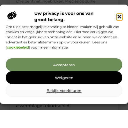
of je bent net ingebroken. Precies op zulke
momenten is het lastig om goed te beoordelen wie
je voor je hebt. Toch is een betrouwbare
Uw privacy is voor ons van
slotenmaker in Delft geen zeldzaamheid, als je
groot belang.
weet waar je
Om u de best mogelijke ervaring te bieden, maken wij gebruik van
cookies en vergelijkbare technologieën. Hiermee verkrijgen we
inzicht in het gebruik van onze website en kunnen we content en
advertenties beter afstemmen op uw voorkeuren. Lees ons
[
cookiebeleid
] voor meer informatie.
Accepteren
Weigeren
Bekijk Voorkeuren
Kabelboom op maat: wanneer standaard
assemblage tekortschiet
Je merkt het tijdens montage meteen: een
kabelassemblage moet niet alleen elektrisch
kloppen, maar ook logisch vallen in je behuizing.