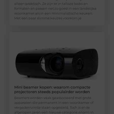
alleen praktisch. Ze zijn er in talloze looks en
formaten en passen net zo goed in een landelijke
woonkamer als in een minimalistische keuken.
Met een paar slimme keuzes voorkom je
Mini beamer kopen: waarom compacte
projectoren steeds populairder worden
Beamers worden vaak geassocieerd met grote
apparaten die permanent in een woonkamer of
vergaderruimte staan opgesteld. Toch is er de
afgelopen jaren een nieuwe categorie enorm in