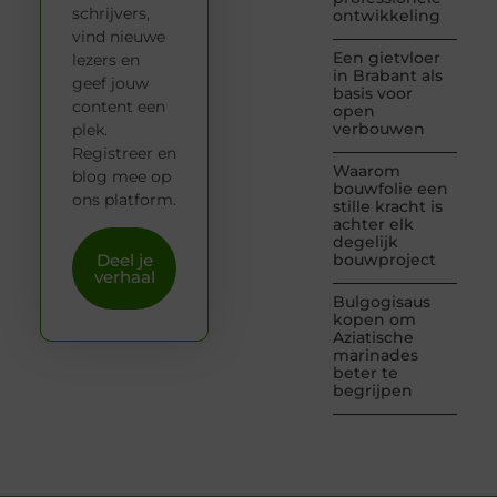
schrijvers,
ontwikkeling
vind nieuwe
Een gietvloer
lezers en
in Brabant als
geef jouw
basis voor
content een
open
verbouwen
plek.
Registreer en
Waarom
blog mee op
bouwfolie een
ons platform.
stille kracht is
achter elk
degelijk
Deel je
bouwproject
verhaal
Bulgogisaus
kopen om
Aziatische
marinades
beter te
begrijpen