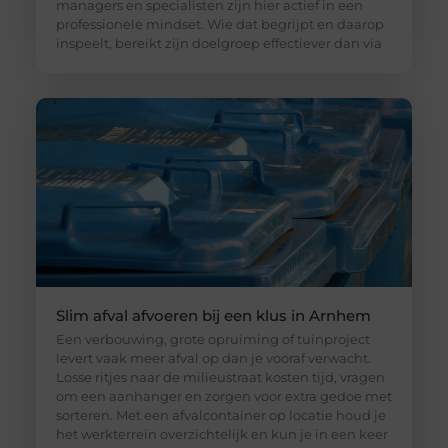
managers en specialisten zijn hier actief in een
professionele mindset. Wie dat begrijpt en daarop
inspeelt, bereikt zijn doelgroep effectiever dan via
Slim afval afvoeren bij een klus in Arnhem
Een verbouwing, grote opruiming of tuinproject
levert vaak meer afval op dan je vooraf verwacht.
Losse ritjes naar de milieustraat kosten tijd, vragen
om een aanhanger en zorgen voor extra gedoe met
sorteren. Met een afvalcontainer op locatie houd je
het werkterrein overzichtelijk en kun je in een keer