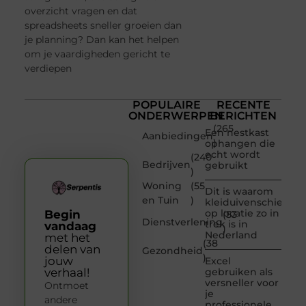
overzicht vragen en dat
spreadsheets sneller groeien dan
je planning? Dan kan het helpen
om je vaardigheden gericht te
verdiepen
POPULAIRE
RECENTE
ONDERWERPEN
BERICHTEN
(265
Een nestkast
Aanbiedingen
)
ophangen die
echt wordt
(240
Bedrijven
gebruikt
)
Woning
(55
Dit is waarom
en Tuin
)
kleiduivenschieten
op locatie zo in
Begin
(53
Dienstverlening
trek is in
vandaag
)
Nederland
met het
(38
delen van
Gezondheid
)
jouw
Excel
verhaal!
gebruiken als
versneller voor
Ontmoet
je
andere
professionele