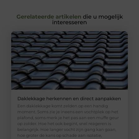
Gerelateerde artikelen
die u mogelijk
interesseren
Daklekkage herkennen en direct aanpakken
Een daklekkage komt zelden op een handig
moment. Soms zie je ineens een vochtplek op het
plafond, soms merk je het pas aan een muffe geur
op zolder. Hoe het ook begint, snel reageren is
belangrijk. Hoe langer vocht zijn gang kan gaan,
hoe groter de kans op schade aan isolatie,