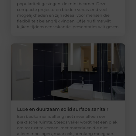
populariteit gestegen: de mini beamer. Deze
compacte projectoren bieden verrassend veel
mogelijkheden en zijn ideaal voor mensen die
flexibiliteit belangrijk vinden. Of je nu films wilt
kijken tijdens een vakantie, presentaties wilt geven
Luxe en duurzaam solid surface sanitair
Een badkamer is allang niet meer alleen een
praktische ruimte. Steeds vaker wordt het een plek
om tot rust te komen, met materialen die niet
alleen mooi ogen, maar ook jarenlang meegaan.