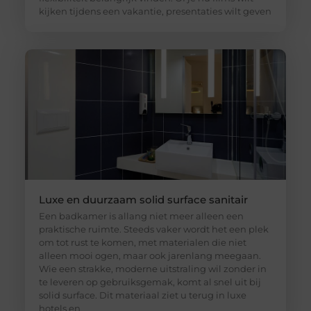
kijken tijdens een vakantie, presentaties wilt geven
Luxe en duurzaam solid surface sanitair
Een badkamer is allang niet meer alleen een
praktische ruimte. Steeds vaker wordt het een plek
om tot rust te komen, met materialen die niet
alleen mooi ogen, maar ook jarenlang meegaan.
Wie een strakke, moderne uitstraling wil zonder in
te leveren op gebruiksgemak, komt al snel uit bij
solid surface. Dit materiaal ziet u terug in luxe
hotels en