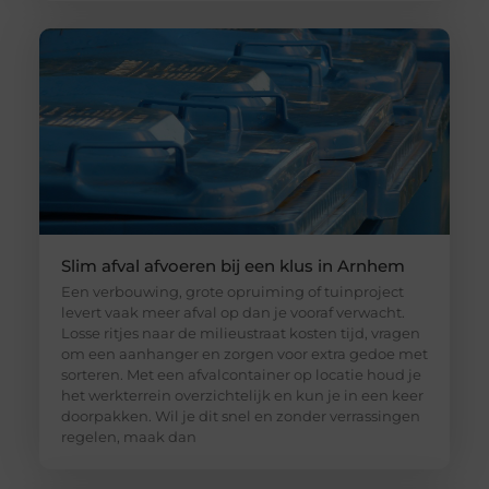
Slim afval afvoeren bij een klus in Arnhem
Een verbouwing, grote opruiming of tuinproject
levert vaak meer afval op dan je vooraf verwacht.
Losse ritjes naar de milieustraat kosten tijd, vragen
om een aanhanger en zorgen voor extra gedoe met
sorteren. Met een afvalcontainer op locatie houd je
het werkterrein overzichtelijk en kun je in een keer
doorpakken. Wil je dit snel en zonder verrassingen
regelen, maak dan