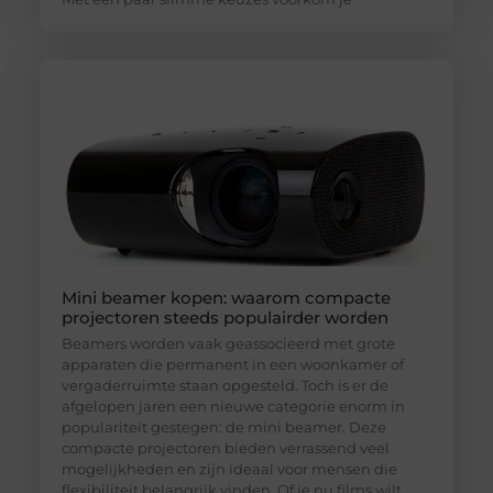
Mini beamer kopen: waarom compacte
projectoren steeds populairder worden
Beamers worden vaak geassocieerd met grote
apparaten die permanent in een woonkamer of
vergaderruimte staan opgesteld. Toch is er de
afgelopen jaren een nieuwe categorie enorm in
populariteit gestegen: de mini beamer. Deze
compacte projectoren bieden verrassend veel
mogelijkheden en zijn ideaal voor mensen die
flexibiliteit belangrijk vinden. Of je nu films wilt