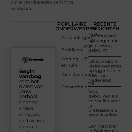
om je vaardigheden gericht te
verdiepen
POPULAIRE
RECENTE
ONDERWERPEN
BERICHTEN
(265
Een nestkast
Aanbiedingen
)
ophangen die
echt wordt
(240
Bedrijven
gebruikt
)
Woning
(55
Dit is waarom
en Tuin
)
kleiduivenschieten
op locatie zo in
Begin
(53
Dienstverlening
trek is in
vandaag
)
Nederland
met het
(38
delen van
Gezondheid
)
jouw
Excel
verhaal!
gebruiken als
versneller voor
Ontmoet
je
andere
professionele
schrijvers,
ontwikkeling
vind nieuwe
Een gietvloer
lezers en
in Brabant als