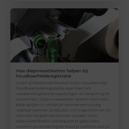
Hoe diepvriesetiketten helpen bij
houdbaarheidsregistratie
In een professionele keuken is een nauwkeurige
houdbaarheidsregistratie essentieel om
voedselveiligheid te waarborgen en verspilling te
voorkomen. Diepvriesetiketten spelen hierin een
belangrijke rol, omdat je hiermee eenvoudig
vastlegt wanneer producten zijn ingevroren en tot
wanneer ze gebruikt kunnen worden. Door
diepvriesetiketten consequent te gebruiken,
voorkom je verwarring en houd je controle over je