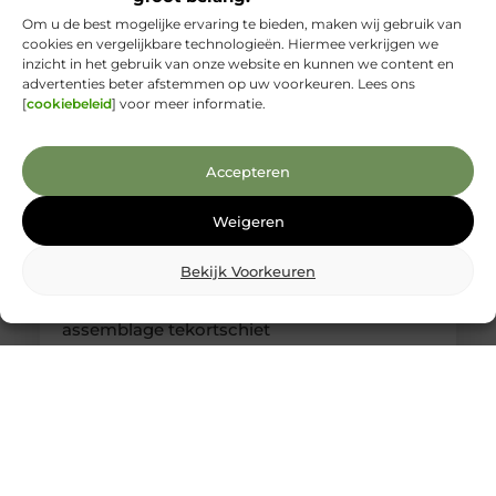
weet waar je
Om u de best mogelijke ervaring te bieden, maken wij gebruik van
cookies en vergelijkbare technologieën. Hiermee verkrijgen we
inzicht in het gebruik van onze website en kunnen we content en
advertenties beter afstemmen op uw voorkeuren. Lees ons
[
cookiebeleid
] voor meer informatie.
Accepteren
Weigeren
Bekijk Voorkeuren
Kabelboom op maat: wanneer standaard
assemblage tekortschiet
Je merkt het tijdens montage meteen: een
kabelassemblage moet niet alleen elektrisch
kloppen, maar ook logisch vallen in je behuizing.
Als je nog moet duwen, draaien en improviseren,
kost dat tijd en levert het gedoe op. Met een
kabelboom op maat zijn routing, lengtes en
aftakkingen vooraf zo uitgewerkt dat de bundel