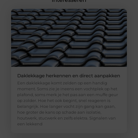
interesseren
Daklekkage herkennen en direct aanpakken
Een daklekkage komt zelden op een handig
moment. Soms zie je ineens een vochtplek op het
plafond, soms merk je het pas aan een muffe geur
op zolder. Hoe het ook begint, snel reageren is
belangrijk. Hoe langer vocht zijn gang kan gaan,
hoe groter de kans op schade aan isolatie,
houtwerk, stucwerk en zelfs elektra. Signalen van
een lekkend