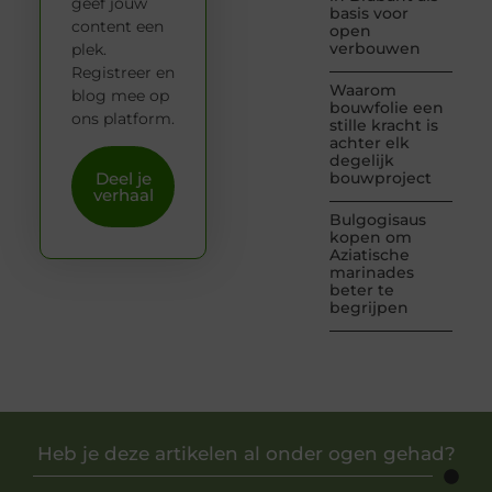
geef jouw
basis voor
content een
open
verbouwen
plek.
Registreer en
Waarom
blog mee op
bouwfolie een
ons platform.
stille kracht is
achter elk
degelijk
Deel je
bouwproject
verhaal
Bulgogisaus
kopen om
Aziatische
marinades
beter te
begrijpen
Heb je deze artikelen al onder ogen gehad?