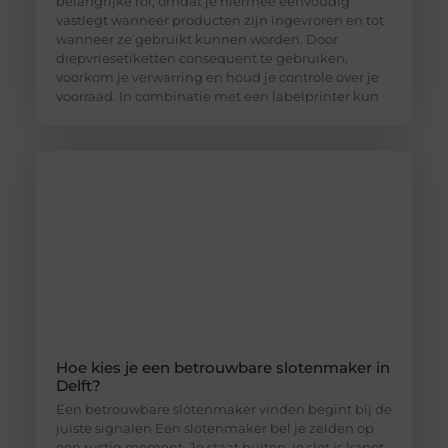
belangrijke rol, omdat je hiermee eenvoudig
vastlegt wanneer producten zijn ingevroren en tot
wanneer ze gebruikt kunnen worden. Door
diepvriesetiketten consequent te gebruiken,
voorkom je verwarring en houd je controle over je
voorraad. In combinatie met een labelprinter kun
Hoe kies je een betrouwbare slotenmaker in
Delft?
Een betrouwbare slotenmaker vinden begint bij de
juiste signalen Een slotenmaker bel je zelden op
een rustig moment. Je staat buiten, je slot is kapot