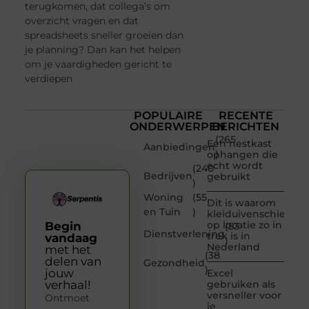
terugkomen, dat collega’s om
overzicht vragen en dat
spreadsheets sneller groeien dan
je planning? Dan kan het helpen
om je vaardigheden gericht te
verdiepen
POPULAIRE
RECENTE
ONDERWERPEN
BERICHTEN
(265
Een nestkast
Aanbiedingen
)
ophangen die
echt wordt
(240
Bedrijven
gebruikt
)
Woning
(55
Dit is waarom
en Tuin
)
kleiduivenschieten
op locatie zo in
Begin
(53
Dienstverlening
trek is in
vandaag
)
Nederland
met het
(38
delen van
Gezondheid
)
jouw
Excel
verhaal!
gebruiken als
versneller voor
Ontmoet
je