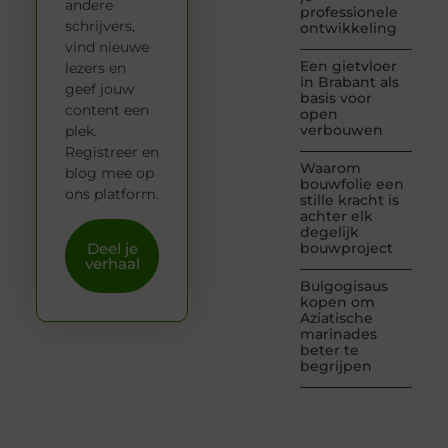
andere
professionele
schrijvers,
ontwikkeling
vind nieuwe
Een gietvloer
lezers en
in Brabant als
geef jouw
basis voor
content een
open
verbouwen
plek.
Registreer en
Waarom
blog mee op
bouwfolie een
ons platform.
stille kracht is
achter elk
degelijk
Deel je
bouwproject
verhaal
Bulgogisaus
kopen om
Aziatische
marinades
beter te
begrijpen