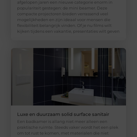
afgelopen jaren een nieuwe categorie enorm in
populariteit gestegen: de mini beamer. Deze
compacte projectoren bieden verrassend veel
mogelijkheden en zijn ideaal voor mensen die
flexibiliteit belangrijk vinden. Of je nu films wilt
kijken tijdens een vakantie, presentaties wilt geven
Luxe en duurzaam solid surface sanitair
Een badkamer is allang niet meer alleen een
praktische ruimte. Steeds vaker wordt het een plek
om tot rust te komen, met materialen die niet