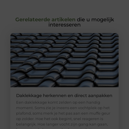
Gerelateerde artikelen
die u mogelijk
interesseren
Daklekkage herkennen en direct aanpakken
Een daklekkage komt zelden op een handig
moment. Soms zie je ineens een vochtplek op het
plafond, soms merk je het pas aan een muffe geur
op zolder. Hoe het ook begint, snel reageren is
belangrijk. Hoe langer vocht zijn gang kan gaan,