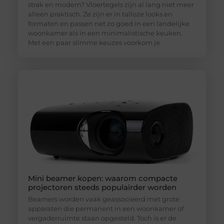
strak en modern? Vloertegels zijn al lang niet meer
alleen praktisch. Ze zijn er in talloze looks en
formaten en passen net zo goed in een landelijke
woonkamer als in een minimalistische keuken.
Met een paar slimme keuzes voorkom je
Mini beamer kopen: waarom compacte
projectoren steeds populairder worden
Beamers worden vaak geassocieerd met grote
apparaten die permanent in een woonkamer of
vergaderruimte staan opgesteld. Toch is er de