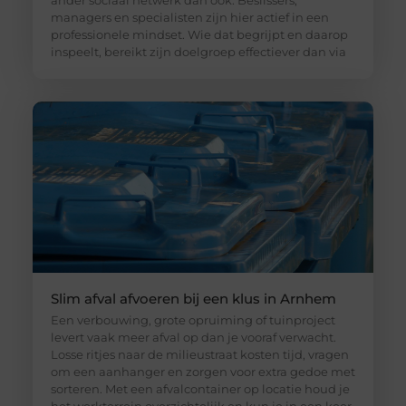
ander sociaal netwerk dan ook. Beslissers,
managers en specialisten zijn hier actief in een
professionele mindset. Wie dat begrijpt en daarop
inspeelt, bereikt zijn doelgroep effectiever dan via
Slim afval afvoeren bij een klus in Arnhem
Een verbouwing, grote opruiming of tuinproject
levert vaak meer afval op dan je vooraf verwacht.
Losse ritjes naar de milieustraat kosten tijd, vragen
om een aanhanger en zorgen voor extra gedoe met
sorteren. Met een afvalcontainer op locatie houd je
het werkterrein overzichtelijk en kun je in een keer