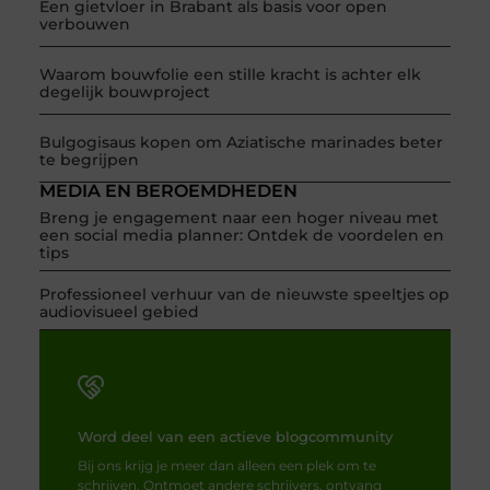
Een gietvloer in Brabant als basis voor open
verbouwen
Waarom bouwfolie een stille kracht is achter elk
degelijk bouwproject
Bulgogisaus kopen om Aziatische marinades beter
te begrijpen
MEDIA EN BEROEMDHEDEN
Breng je engagement naar een hoger niveau met
een social media planner: Ontdek de voordelen en
tips
Professioneel verhuur van de nieuwste speeltjes op
audiovisueel gebied
Word deel van een actieve blogcommunity
Bij ons krijg je meer dan alleen een plek om te
schrijven. Ontmoet andere schrijvers, ontvang