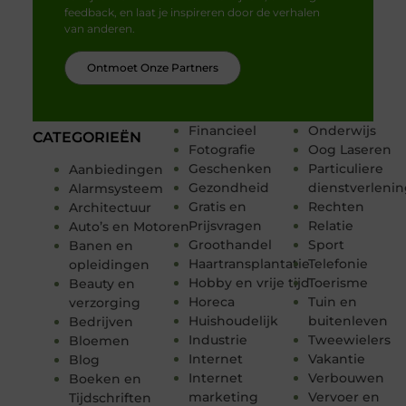
feedback, en laat je inspireren door de verhalen
van anderen.
Ontmoet Onze Partners
Financieel
Onderwijs
CATEGORIEËN
Fotografie
Oog Laseren
Geschenken
Particuliere
Aanbiedingen
Gezondheid
dienstverleni
Alarmsysteem
Gratis en
Rechten
Architectuur
Prijsvragen
Relatie
Auto’s en Motoren
Groothandel
Sport
Banen en
Haartransplantatie
Telefonie
opleidingen
Hobby en vrije tijd
Toerisme
Beauty en
Horeca
Tuin en
verzorging
Huishoudelijk
buitenleven
Bedrijven
Industrie
Tweewielers
Bloemen
Internet
Vakantie
Blog
Internet
Verbouwen
Boeken en
marketing
Vervoer en
Tijdschriften