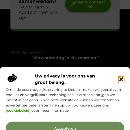
samenwerken?
Neem contact
op
Neem gerust
contact met ons
op!
Over Serpentis
“Verwondering in elk moment”
Serpentis.nl nodigt je uit om het gewone op een
bijzondere manier te ervaren. Een verzameling
Uw privacy is voor ons van
verhalen die inspireren, verrassen en het alledaagse
groot belang.
tot leven brengen.
Om u de best mogelijke ervaring te bieden, maken wij gebruik van
cookies en vergelijkbare technologieën. Hiermee verkrijgen we
Onze informatie
inzicht in het gebruik van onze website en kunnen we content en
advertenties beter afstemmen op uw voorkeuren. Lees ons
Backlinks Kopen: Wat Jij Moet Weten voor Sterkere Online Zichtbaarheid
Verdien Geld met je Website: Jouw Route naar Online Inkomsten
[
cookiebeleid
] voor meer informatie.
Bericht categorie
Accepteren