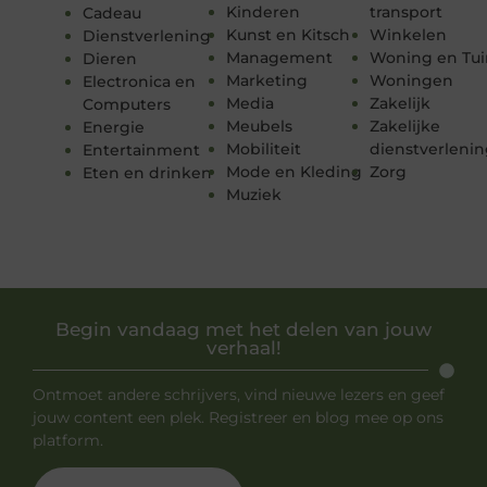
Kinderen
transport
Cadeau
Kunst en Kitsch
Winkelen
Dienstverlening
Management
Woning en Tui
Dieren
Marketing
Woningen
Electronica en
Media
Zakelijk
Computers
Meubels
Zakelijke
Energie
Mobiliteit
dienstverleni
Entertainment
Mode en Kleding
Zorg
Eten en drinken
Muziek
Begin vandaag met het delen van jouw
verhaal!
Ontmoet andere schrijvers, vind nieuwe lezers en geef
jouw content een plek. Registreer en blog mee op ons
platform.