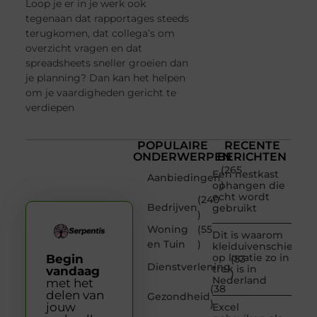
Loop je er in je werk ook
tegenaan dat rapportages steeds
terugkomen, dat collega’s om
overzicht vragen en dat
spreadsheets sneller groeien dan
je planning? Dan kan het helpen
om je vaardigheden gericht te
verdiepen
POPULAIRE
RECENTE
ONDERWERPEN
BERICHTEN
(265
Een nestkast
Aanbiedingen
)
ophangen die
echt wordt
(240
Bedrijven
gebruikt
)
Woning
(55
Dit is waarom
en Tuin
)
kleiduivenschieten
op locatie zo in
Begin
(53
Dienstverlening
trek is in
vandaag
)
Nederland
met het
(38
delen van
Gezondheid
)
jouw
Excel