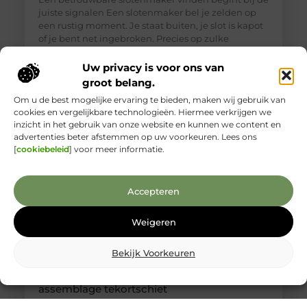
juiste signalen Een slotenmaker bel je zelden op
een rustig moment. Je staat buiten, je slot is kapot
of je bent net ingebroken. Precies op zulke
momenten is het lastig om goed te beoordelen wie
je voor je hebt. Toch is een betrouwbare
Uw privacy is voor ons van
slotenmaker in Delft geen zeldzaamheid, als je
groot belang.
weet waar je
Om u de best mogelijke ervaring te bieden, maken wij gebruik van
cookies en vergelijkbare technologieën. Hiermee verkrijgen we
inzicht in het gebruik van onze website en kunnen we content en
advertenties beter afstemmen op uw voorkeuren. Lees ons
[
cookiebeleid
] voor meer informatie.
Accepteren
Weigeren
Bekijk Voorkeuren
Kabelboom op maat: wanneer standaard
assemblage tekortschiet
Je merkt het tijdens montage meteen: een