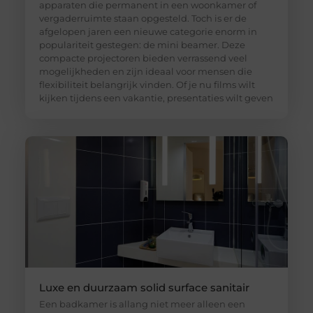
apparaten die permanent in een woonkamer of
vergaderruimte staan opgesteld. Toch is er de
afgelopen jaren een nieuwe categorie enorm in
populariteit gestegen: de mini beamer. Deze
compacte projectoren bieden verrassend veel
mogelijkheden en zijn ideaal voor mensen die
flexibiliteit belangrijk vinden. Of je nu films wilt
kijken tijdens een vakantie, presentaties wilt geven
Luxe en duurzaam solid surface sanitair
Een badkamer is allang niet meer alleen een