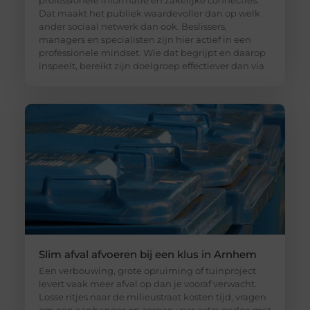
professionele informatie en zakelijke connecties.
Dat maakt het publiek waardevoller dan op welk
ander sociaal netwerk dan ook. Beslissers,
managers en specialisten zijn hier actief in een
professionele mindset. Wie dat begrijpt en daarop
inspeelt, bereikt zijn doelgroep effectiever dan via
Slim afval afvoeren bij een klus in Arnhem
Een verbouwing, grote opruiming of tuinproject
levert vaak meer afval op dan je vooraf verwacht.
Losse ritjes naar de milieustraat kosten tijd, vragen
om een aanhanger en zorgen voor extra gedoe met