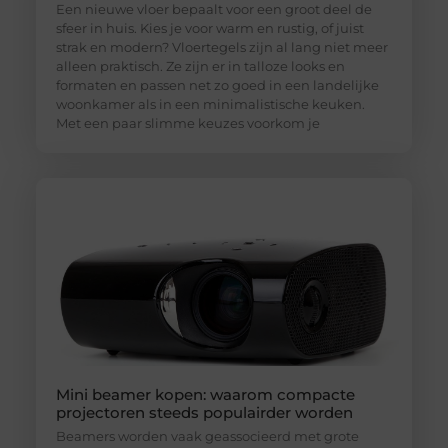
Een nieuwe vloer bepaalt voor een groot deel de
sfeer in huis. Kies je voor warm en rustig, of juist
strak en modern? Vloertegels zijn al lang niet meer
alleen praktisch. Ze zijn er in talloze looks en
formaten en passen net zo goed in een landelijke
woonkamer als in een minimalistische keuken.
Met een paar slimme keuzes voorkom je
Mini beamer kopen: waarom compacte
projectoren steeds populairder worden
Beamers worden vaak geassocieerd met grote