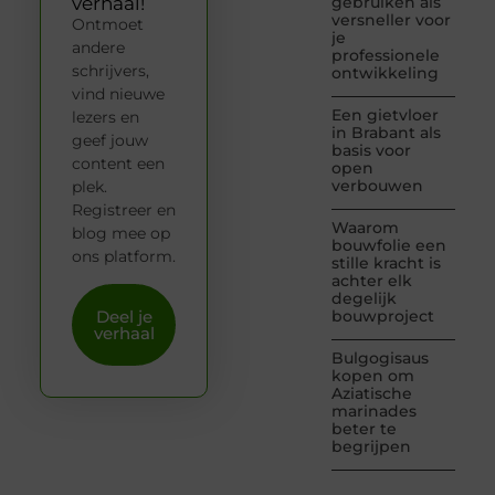
verhaal!
gebruiken als
versneller voor
Ontmoet
je
andere
professionele
schrijvers,
ontwikkeling
vind nieuwe
Een gietvloer
lezers en
in Brabant als
geef jouw
basis voor
content een
open
verbouwen
plek.
Registreer en
Waarom
blog mee op
bouwfolie een
ons platform.
stille kracht is
achter elk
degelijk
Deel je
bouwproject
verhaal
Bulgogisaus
kopen om
Aziatische
marinades
beter te
begrijpen