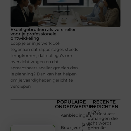
Excel gebruiken als versneller
voor je professionele
ontwikkeling
Loop je er in je werk ook
tegenaan dat rapportages steeds
terugkomen, dat collega’s om
overzicht vragen en dat
spreadsheets sneller groeien dan
je planning? Dan kan het helpen
om je vaardigheden gericht te
verdiepen
POPULAIRE
RECENTE
ONDERWERPEN
BERICHTEN
(265
Een nestkast
Aanbiedingen
)
ophangen die
echt wordt
(240
Bedrijven
gebruikt
)