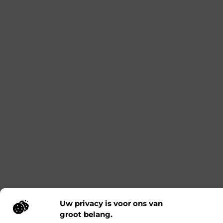
Kies je Salesforce Experience Cloud partner
op governance, niet op demo
Je wilt dat je portal niet alleen goed oogt in een
demo, maar ook rustig blijft draaien als er na
livegang van alles verandert. Nieuwe wensen, extra
gebruikersgroepen, integraties, vragen over
security: dat komt altijd. Governance helpt vooral
doordat je het werk rondom besluiten en
wijzigingen strak organiseert. Je legt vooraf vast
wie beslist, wie test en wie het overzicht