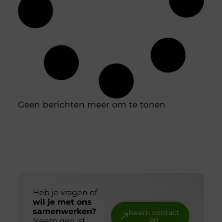
Hoe diepvriesetiketten helpen bij
houdbaarheidsregistratie
In een professionele keuken is een nauwkeurige
houdbaarheidsregistratie essentieel om
voedselveiligheid te waarborgen en verspilling te
voorkomen. Diepvriesetiketten spelen hierin een
belangrijke rol, omdat je hiermee eenvoudig
vastlegt wanneer producten zijn ingevroren en tot
wanneer ze gebruikt kunnen worden. Door
diepvriesetiketten consequent te gebruiken,
voorkom je verwarring en houd je controle over je
voorraad. In combinatie met een labelprinter kun