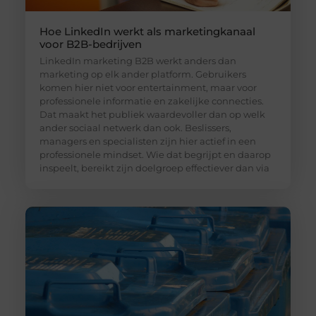
Hoe LinkedIn werkt als marketingkanaal
voor B2B-bedrijven
LinkedIn marketing B2B werkt anders dan
marketing op elk ander platform. Gebruikers
komen hier niet voor entertainment, maar voor
professionele informatie en zakelijke connecties.
Dat maakt het publiek waardevoller dan op welk
ander sociaal netwerk dan ook. Beslissers,
managers en specialisten zijn hier actief in een
professionele mindset. Wie dat begrijpt en daarop
inspeelt, bereikt zijn doelgroep effectiever dan via