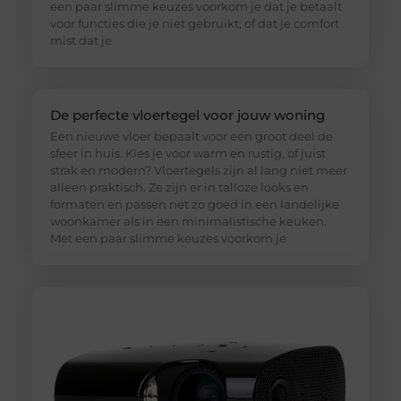
een paar slimme keuzes voorkom je dat je betaalt
voor functies die je niet gebruikt, of dat je comfort
mist dat je
De perfecte vloertegel voor jouw woning
Een nieuwe vloer bepaalt voor een groot deel de
sfeer in huis. Kies je voor warm en rustig, of juist
strak en modern? Vloertegels zijn al lang niet meer
alleen praktisch. Ze zijn er in talloze looks en
formaten en passen net zo goed in een landelijke
woonkamer als in een minimalistische keuken.
Met een paar slimme keuzes voorkom je