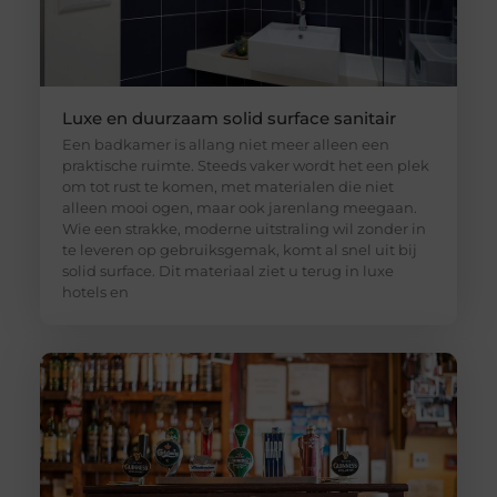
Luxe en duurzaam solid surface sanitair
Een badkamer is allang niet meer alleen een
praktische ruimte. Steeds vaker wordt het een plek
om tot rust te komen, met materialen die niet
alleen mooi ogen, maar ook jarenlang meegaan.
Wie een strakke, moderne uitstraling wil zonder in
te leveren op gebruiksgemak, komt al snel uit bij
solid surface. Dit materiaal ziet u terug in luxe
hotels en