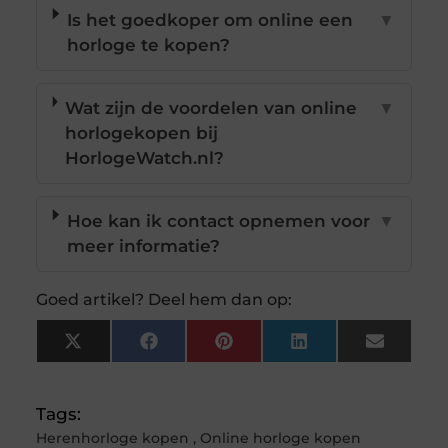
Is het goedkoper om online een
▼
horloge te kopen?
Wat zijn de voordelen van online
▼
horlogekopen bij
HorlogeWatch.nl?
Hoe kan ik contact opnemen voor
▼
meer informatie?
Goed artikel? Deel hem dan op:
X
Facebook
Pinterest
LinkedIn
Email
(Twitter)
Tags:
Herenhorloge kopen
,
Online horloge kopen