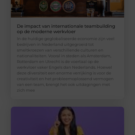
De impact van internationale teambuilding
op de moderne werkvloer
In de huidige geglobaliseerde economie zijn veel
bedrijven in Nederland uitgegroeid tot
smeltkroezen van verschillende culturen en
nationaliteiten. Vooral in steden als Amsterdam,
Rotterdam en Utrecht is de voertaal op de
werkvloer vaker Engels dan Nederlands. Hoewel
deze diversiteit een enorme verrijking is voor de
creativiteit en het probleemoplossend vermogen
van een team, brengt het ook uitdagingen met
zich mee