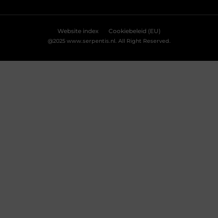
Weigeren
Bekijk Voorkeuren
Kabelboom op maat: wanneer standaard
assemblage tekortschiet
Je merkt het tijdens montage meteen: een
kabelassemblage moet niet alleen elektrisch
kloppen, maar ook logisch vallen in je behuizing.
Als je nog moet duwen, draaien en improviseren,
kost dat tijd en levert het gedoe op. Met een
kabelboom op maat zijn routing, lengtes en
aftakkingen vooraf zo uitgewerkt dat de bundel
rustig ligt en uitkomt waar jij ’m