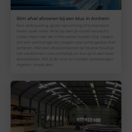
Slim afval afvoeren bij een klus in Arnhem
Een verbouwing, grote opruiming of tuinproject
levert vaak meer afval op dan je vooraf verwacht.
Losse ritjes naar de milieustraat kosten tijd, vragen
om een aanhanger en zorgen voor extra gedoe met
sorteren. Met een afvalcontainer op locatie houd je
het werkterrein overzichtelijk en kun je in een keer
doorpakken. Wil je dit snel en zonder verrassingen
regelen, maak dan