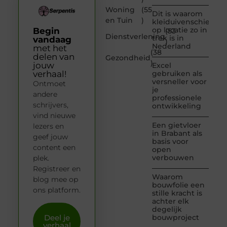
Woning
(55
Dit is waarom
en Tuin
)
kleiduivenschieten
op locatie zo in
Begin
(53
Dienstverlening
trek is in
vandaag
)
Nederland
met het
(38
delen van
Gezondheid
)
jouw
Excel
verhaal!
gebruiken als
versneller voor
Ontmoet
je
andere
professionele
schrijvers,
ontwikkeling
vind nieuwe
Een gietvloer
lezers en
in Brabant als
geef jouw
basis voor
content een
open
verbouwen
plek.
Registreer en
Waarom
blog mee op
bouwfolie een
ons platform.
stille kracht is
achter elk
degelijk
Deel je
bouwproject
verhaal