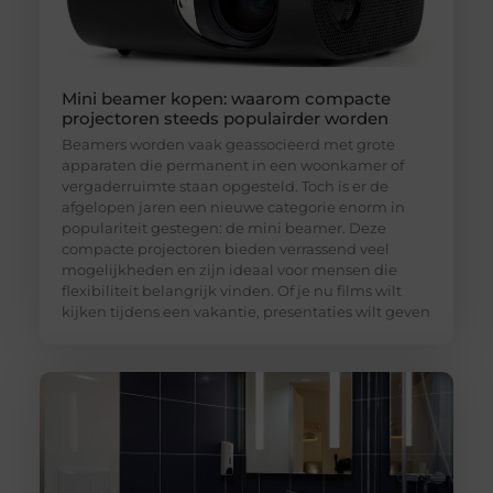
Mini beamer kopen: waarom compacte
projectoren steeds populairder worden
Beamers worden vaak geassocieerd met grote
apparaten die permanent in een woonkamer of
vergaderruimte staan opgesteld. Toch is er de
afgelopen jaren een nieuwe categorie enorm in
populariteit gestegen: de mini beamer. Deze
compacte projectoren bieden verrassend veel
mogelijkheden en zijn ideaal voor mensen die
flexibiliteit belangrijk vinden. Of je nu films wilt
kijken tijdens een vakantie, presentaties wilt geven