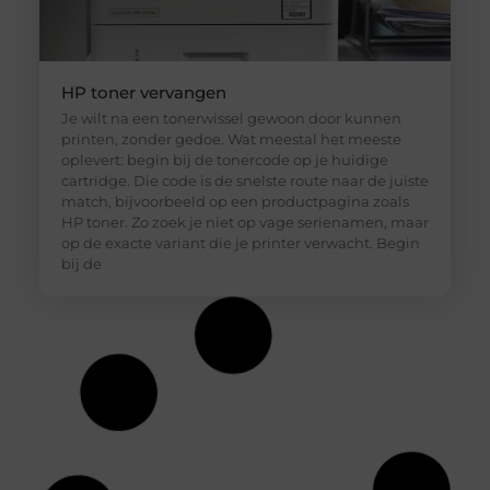
HP toner vervangen
Je wilt na een tonerwissel gewoon door kunnen
printen, zonder gedoe. Wat meestal het meeste
oplevert: begin bij de tonercode op je huidige
cartridge. Die code is de snelste route naar de juiste
match, bijvoorbeeld op een productpagina zoals
HP toner. Zo zoek je niet op vage serienamen, maar
op de exacte variant die je printer verwacht. Begin
bij de