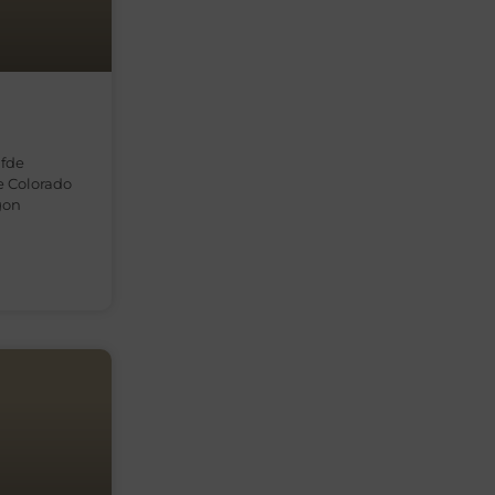
lfde
e Colorado
egon