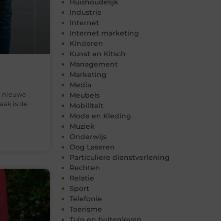
Huishoudelijk
Industrie
Internet
Internet marketing
Kinderen
Kunst en Kitsch
Management
Marketing
Media
n nieuwe
Meubels
aak is de
Mobiliteit
Mode en Kleding
Muziek
Onderwijs
Oog Laseren
Particuliere dienstverlening
Rechten
Relatie
Sport
Telefonie
Toerisme
Tuin en buitenleven