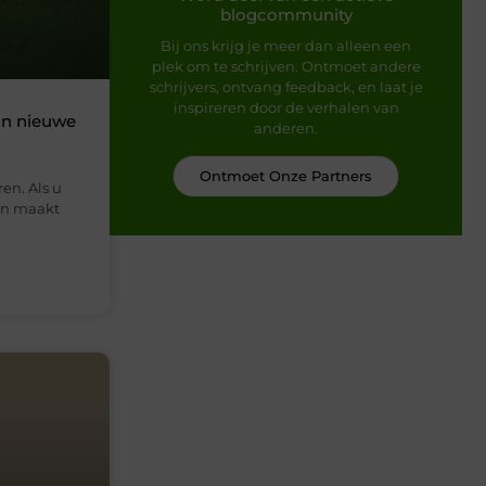
blogcommunity
Bij ons krijg je meer dan alleen een
plek om te schrijven. Ontmoet andere
schrijvers, ontvang feedback, en laat je
inspireren door de verhalen van
an nieuwe
anderen.
Ontmoet Onze Partners
en. Als u
den maakt