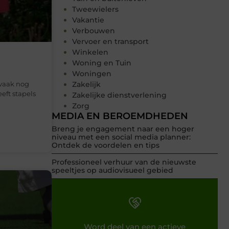
Tweewielers
Vakantie
Verbouwen
Vervoer en transport
Winkelen
Woning en Tuin
Woningen
 vaak nog
Zakelijk
eft stapels
Zakelijke dienstverlening
Zorg
MEDIA EN BEROEMDHEDEN
Breng je engagement naar een hoger
niveau met een social media planner:
Ontdek de voordelen en tips
Professioneel verhuur van de nieuwste
speeltjes op audiovisueel gebied
Word deel van een actieve