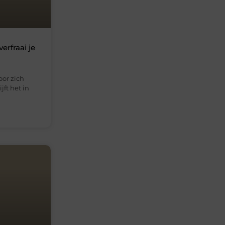
erfraai je
oor zich
jft het in