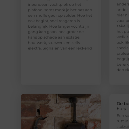
anders
ineens een vochtplek op het
ander 
plafond, soms merk je het pas aan
hier n
een muffe geur op zolder. Hoe het
voor p
ook begint, snel reageren is
zakeli
belangrijk. Hoe langer vocht zijn
het pu
gang kan gaan, hoe groter de
welk a
kans op schade aan isolatie,
ook. B
houtwerk, stucwerk en zelfs
special
elektra. Signalen van een lekkend
profes
begrij
bereik
dan vi
De be
huis
Een sc
rust in
stofzu