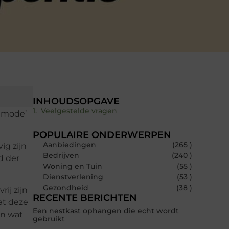
INHOUDSOPGAVE
Veelgestelde vragen
e mode’
POPULAIRE ONDERWERPEN
Aanbiedingen
(265 )
ig zijn
Bedrijven
(240 )
d der
Woning en Tuin
(55 )
Dienstverlening
(53 )
Gezondheid
(38 )
ij zijn
RECENTE BERICHTEN
at deze
Een nestkast ophangen die echt wordt
en wat
gebruikt