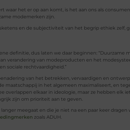
t waar het er op aan komt, is het aan ons als consume
rzame modemerken zijn.
gsketens en de subjectiviteit van het begrip ethiek zelf, 
mene definitie, dus laten we daar beginnen: “Duurzame 
van verandering van modeproducten en het modesyste
 en sociale rechtvaardigheid.”
enadering van het betrekken, vervaardigen en ontwer
 de maatschappij in het algemeen maximaliseert, en tege
e overlappen elkaar in ideologie, maar ze hebben elk ie
jk zijn om prioriteit aan te geven.
 langer meegaat en die je niet na een paar keer dragen
ledingmerken
zoals ADUH.