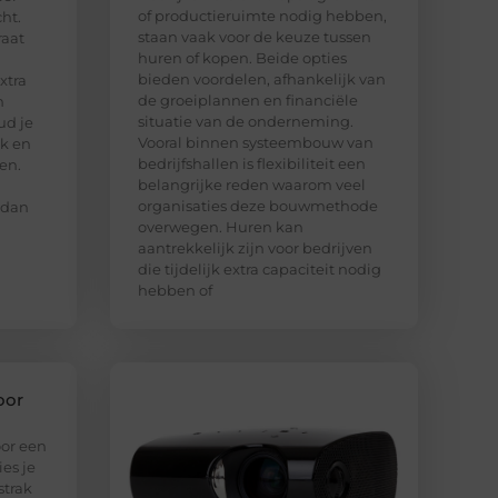
of productieruimte nodig hebben,
ht.
staan vaak voor de keuze tussen
raat
huren of kopen. Beide opties
bieden voordelen, afhankelijk van
xtra
de groeiplannen en financiële
n
situatie van de onderneming.
ud je
Vooral binnen systeembouw van
jk en
bedrijfshallen is flexibiliteit een
en.
belangrijke reden waarom veel
organisaties deze bouwmethode
 dan
overwegen. Huren kan
aantrekkelijk zijn voor bedrijven
die tijdelijk extra capaciteit nodig
hebben of
oor
oor een
ies je
strak