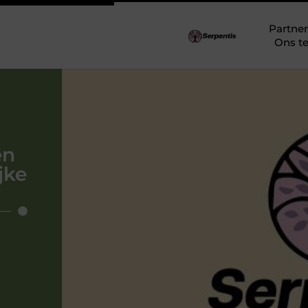
Partner
Ons t
en
jke