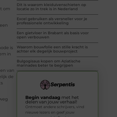
Dit is waarom kleiduivenschieten op
nt om
locatie zo in trek is in Nederland
Excel gebruiken als versneller voor je
professionele ontwikkeling
geen
Een gietvloer in Brabant als basis voor
open verbouwen
Waarom bouwfolie een stille kracht is
mode is
achter elk degelijk bouwproject
em in
Bulgogisaus kopen om Aziatische
marinades beter te begrijpen
pen van
lijk de
ts
Begin vandaag
met het
 weg
delen van jouw verhaal!
Ontmoet andere schrijvers, vind
nieuwe lezers en geef jouw