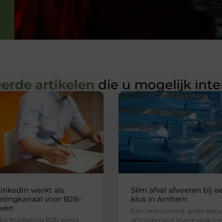
erde artikelen
die u mogelijk int
inkedIn werkt als
Slim afval afvoeren bij e
tingkanaal voor B2B-
klus in Arnhem
jven
Een verbouwing, grote opr
In marketing B2B werkt
of tuinproject levert vaak m