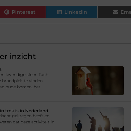
Pinterest
LinkedIn
Ema
r inzicht
t
en levendige sfeer. Toch
e broedplek te vinden.
van oude bomen, het
in trek is in Nederland
andacht gekregen heeft en
eten dat deze activiteit in