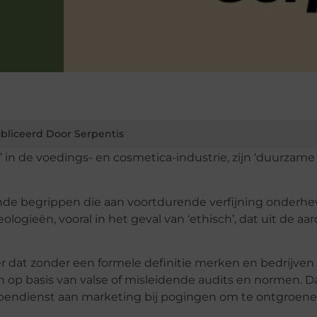
bliceerd Door Serpentis
ch’ in de voedings- en cosmetica-industrie, zijn ‘duurzam
rende begrippen die aan voortdurende verfijning onderhev
gieën, vooral in het geval van ‘ethisch’, dat uit de aar
at zonder een formele definitie merken en bedrijven vr
op basis van valse of misleidende audits en normen. D
ppendienst aan marketing bij pogingen om te ontgroen