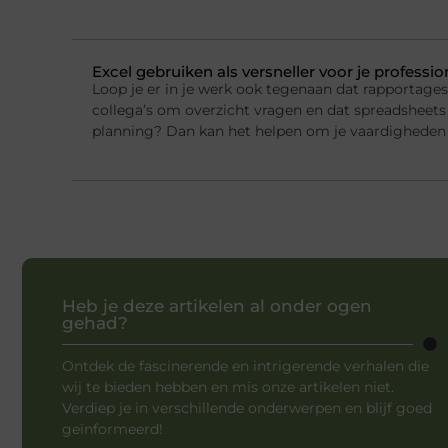
Excel gebruiken als versneller voor je professi
Loop je er in je werk ook tegenaan dat rapportage
collega’s om overzicht vragen en dat spreadsheets 
planning? Dan kan het helpen om je vaardigheden 
Heb je deze artikelen al onder ogen
gehad?
Ontdek de fascinerende en intrigerende verhalen die
wij te bieden hebben en mis onze artikelen niet.
Verdiep je in verschillende onderwerpen en blijf goed
geïnformeerd!