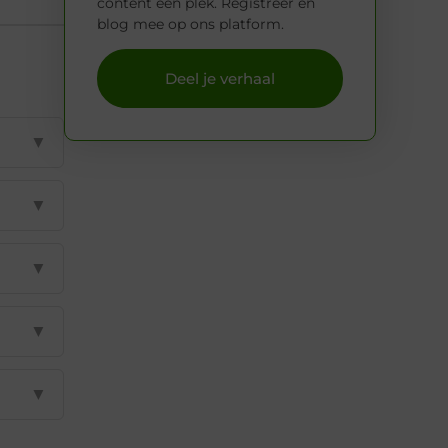
content een plek. Registreer en
blog mee op ons platform.
Deel je verhaal
▼
▼
▼
▼
▼