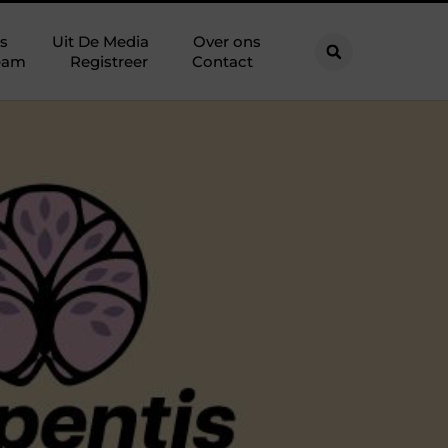
s
Uit De Media
Over ons
eam
Registreer
Contact