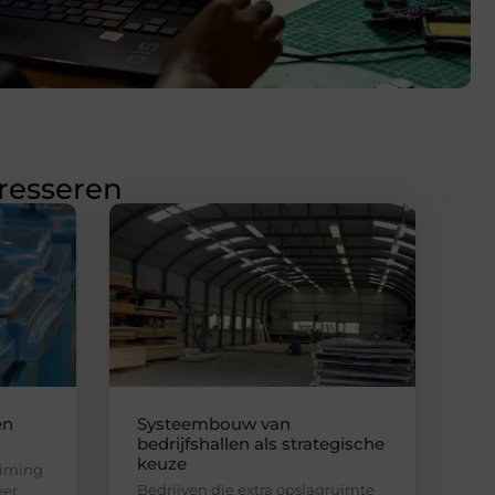
eresseren
en
Systeembouw van
bedrijfshallen als strategische
keuze
uiming
Bedrijven die extra opslagruimte
eer