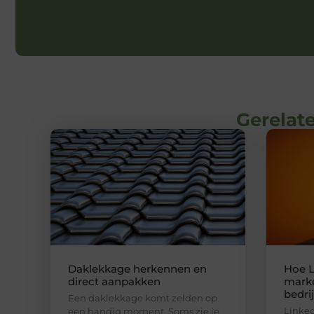
Gerelate
Daklekkage herkennen en
Hoe L
direct aanpakken
marke
bedri
Een daklekkage komt zelden op
Linked
een handig moment. Soms zie je