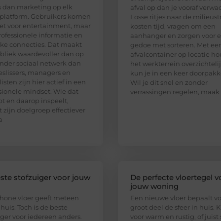
 dan marketing op elk
afval op dan je vooraf verwac
platform. Gebruikers komen
Losse ritjes naar de milieust
iet voor entertainment, maar
kosten tijd, vragen om een
rofessionele informatie en
aanhanger en zorgen voor e
jke connecties. Dat maakt
gedoe met sorteren. Met ee
bliek waardevoller dan op
afvalcontainer op locatie ho
nder sociaal netwerk dan
het werkterrein overzichteli
eslissers, managers en
kun je in een keer doorpakk
isten zijn hier actief in een
Wil je dit snel en zonder
sionele mindset. Wie dat
verrassingen regelen, maak
pt en daarop inspeelt,
t zijn doelgroep effectiever
a
ste stofzuiger voor jouw
De perfecte vloertegel v
jouw woning
hone vloer geeft meteen
Een nieuwe vloer bepaalt v
 huis. Toch is de beste
groot deel de sfeer in huis. K
iger voor iedereen anders.
voor warm en rustig, of juist 