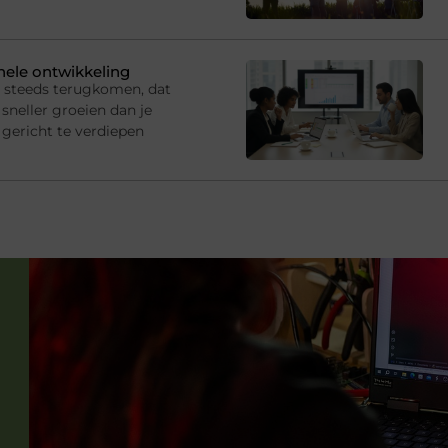
onele ontwikkeling
s steeds terugkomen, dat
sneller groeien dan je
gericht te verdiepen