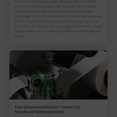
Je wilt na een tonerwissel gewoon door kunnen
printen, zonder gedoe. Wat meestal het meeste
oplevert: begin bij de tonercode op je huidige
cartridge. Die code is de snelste route naar de juiste
match, bijvoorbeeld op een productpagina zoals
HP toner. Zo zoek je niet op vage serienamen, maar
op de exacte variant die je printer verwacht. Begin
bij de
Hoe diepvriesetiketten helpen bij
houdbaarheidsregistratie