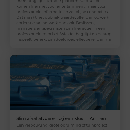
marketing op elk ander platform. Gebruikers
komen hier niet voor entertainment, maar voor
professionele informatie en zakelijke connecties.
Dat maakt het publiek waardevoller dan op welk
ander sociaal netwerk dan ook. Beslissers,
managers en specialisten zijn hier actief in een
professionele mindset. Wie dat begrijpt en daarop
inspeelt, bereikt zijn doelgroep effectiever dan via
Slim afval afvoeren bij een klus in Arnhem
Een verbouwing, grote opruiming of tuinproject