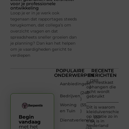
voor je professionele
ontwikkeling
Loop je er in je werk ook
tegenaan dat rapportages steeds
terugkomen, dat collega’s om
overzicht vragen en dat
spreadsheets sneller groeien dan
je planning? Dan kan het helpen
om je vaardigheden gericht te
verdiepen
POPULAIRE
RECENTE
ONDERWERPEN
BERICHTEN
(265
Een nestkast
Aanbiedingen
)
ophangen die
echt wordt
(240
Bedrijven
gebruikt
)
Woning
(55
Dit is waarom
en Tuin
)
kleiduivenschieten
op locatie zo in
Begin
(53
Dienstverlening
trek is in
vandaag
)
Nederland
met het