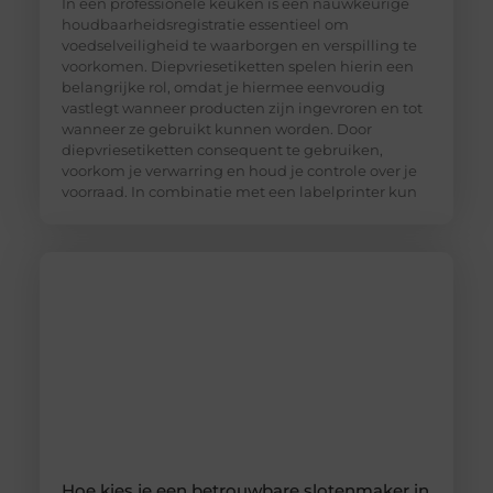
In een professionele keuken is een nauwkeurige
houdbaarheidsregistratie essentieel om
voedselveiligheid te waarborgen en verspilling te
voorkomen. Diepvriesetiketten spelen hierin een
belangrijke rol, omdat je hiermee eenvoudig
vastlegt wanneer producten zijn ingevroren en tot
wanneer ze gebruikt kunnen worden. Door
diepvriesetiketten consequent te gebruiken,
voorkom je verwarring en houd je controle over je
voorraad. In combinatie met een labelprinter kun
Hoe kies je een betrouwbare slotenmaker in