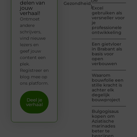
(38
delen van
Gezondheid
)
jouw
Excel
verhaal!
gebruiken als
versneller voor
Ontmoet
je
andere
professionele
schrijvers,
ontwikkeling
vind nieuwe
Een gietvloer
lezers en
in Brabant als
geef jouw
basis voor
content een
open
verbouwen
plek.
Registreer en
Waarom
blog mee op
bouwfolie een
ons platform.
stille kracht is
achter elk
degelijk
Deel je
bouwproject
verhaal
Bulgogisaus
kopen om
Aziatische
marinades
beter te
begrijpen