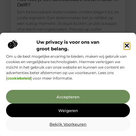
Delft?
Een betrouwbare slotenmaker vinden begint bij de
juiste signalen Een slotenmaker bel je zelden op
een rustig moment. Je staat buiten, je slot is kapot
of je bent net ingebroken. Precies op zulke
momenten is het lastig om goed te beoordelen wie
je voor je hebt. Toch is een betrouwbare
Uw privacy is voor ons van
slotenmaker in Delft geen zeldzaamheid, als je
groot belang.
weet waar je
Om u de best mogelijke ervaring te bieden, maken wij gebruik van
cookies en vergelijkbare technologieën. Hiermee verkrijgen we
inzicht in het gebruik van onze website en kunnen we content en
advertenties beter afstemmen op uw voorkeuren. Lees ons
[
cookiebeleid
] voor meer informatie.
Accepteren
Weigeren
Bekijk Voorkeuren
Kabelboom op maat: wanneer standaard