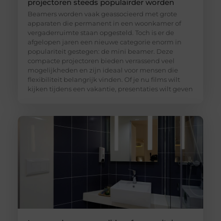
projectoren steeds populairder worden
Beamers worden vaak geassocieerd met grote
apparaten die permanent in een woonkamer of
vergaderruimte staan opgesteld. Toch is er de
afgelopen jaren een nieuwe categorie enorm in
populariteit gestegen: de mini beamer. Deze
compacte projectoren bieden verrassend veel
mogelijkheden en zijn ideaal voor mensen die
flexibiliteit belangrijk vinden. Of je nu films wilt
kijken tijdens een vakantie, presentaties wilt geven