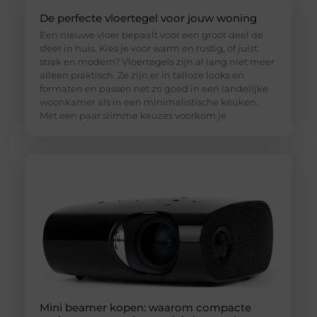
De perfecte vloertegel voor jouw woning
Een nieuwe vloer bepaalt voor een groot deel de
sfeer in huis. Kies je voor warm en rustig, of juist
strak en modern? Vloertegels zijn al lang niet meer
alleen praktisch. Ze zijn er in talloze looks en
formaten en passen net zo goed in een landelijke
woonkamer als in een minimalistische keuken.
Met een paar slimme keuzes voorkom je
Mini beamer kopen: waarom compacte