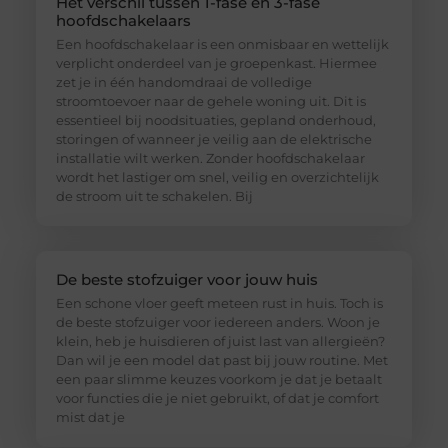
Het verschil tussen 1-fase en 3-fase
hoofdschakelaars
Een hoofdschakelaar is een onmisbaar en wettelijk
verplicht onderdeel van je groepenkast. Hiermee
zet je in één handomdraai de volledige
stroomtoevoer naar de gehele woning uit. Dit is
essentieel bij noodsituaties, gepland onderhoud,
storingen of wanneer je veilig aan de elektrische
installatie wilt werken. Zonder hoofdschakelaar
wordt het lastiger om snel, veilig en overzichtelijk
de stroom uit te schakelen. Bij
De beste stofzuiger voor jouw huis
Een schone vloer geeft meteen rust in huis. Toch is
de beste stofzuiger voor iedereen anders. Woon je
klein, heb je huisdieren of juist last van allergieën?
Dan wil je een model dat past bij jouw routine. Met
een paar slimme keuzes voorkom je dat je betaalt
voor functies die je niet gebruikt, of dat je comfort
mist dat je