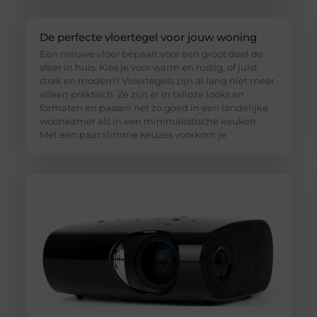
De perfecte vloertegel voor jouw woning
Een nieuwe vloer bepaalt voor een groot deel de
sfeer in huis. Kies je voor warm en rustig, of juist
strak en modern? Vloertegels zijn al lang niet meer
alleen praktisch. Ze zijn er in talloze looks en
formaten en passen net zo goed in een landelijke
woonkamer als in een minimalistische keuken.
Met een paar slimme keuzes voorkom je