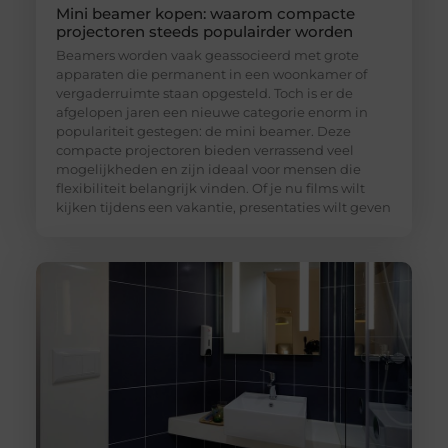
Mini beamer kopen: waarom compacte
projectoren steeds populairder worden
Beamers worden vaak geassocieerd met grote
apparaten die permanent in een woonkamer of
vergaderruimte staan opgesteld. Toch is er de
afgelopen jaren een nieuwe categorie enorm in
populariteit gestegen: de mini beamer. Deze
compacte projectoren bieden verrassend veel
mogelijkheden en zijn ideaal voor mensen die
flexibiliteit belangrijk vinden. Of je nu films wilt
kijken tijdens een vakantie, presentaties wilt geven