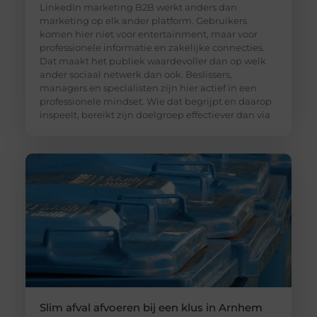
LinkedIn marketing B2B werkt anders dan
marketing op elk ander platform. Gebruikers
komen hier niet voor entertainment, maar voor
professionele informatie en zakelijke connecties.
Dat maakt het publiek waardevoller dan op welk
ander sociaal netwerk dan ook. Beslissers,
managers en specialisten zijn hier actief in een
professionele mindset. Wie dat begrijpt en daarop
inspeelt, bereikt zijn doelgroep effectiever dan via
Slim afval afvoeren bij een klus in Arnhem