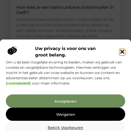
Hoe kies je een betrouwbare slotenmaker in
Delft?
Een betrouwbare slotenmaker vinden begint bij de
juiste signalen Een slotenmaker bel je zelden op
een rustig moment. Je staat buiten, je slot is kapot
of je bent net ingebroken. Precies op zulke
momenten is het lastig om goed te beoordelen wie
je voor je hebt. Toch is een betrouwbare
Uw privacy is voor ons van
slotenmaker in Delft geen zeldzaamheid, als je
groot belang.
weet waar je
Om u de best mogelijke ervaring te bieden, maken wij gebruik van
cookies en vergelijkbare technologieën. Hiermee verkrijgen we
inzicht in het gebruik van onze website en kunnen we content en
advertenties beter afstemmen op uw voorkeuren. Lees ons
[
cookiebeleid
] voor meer informatie.
Accepteren
Weigeren
Bekijk Voorkeuren