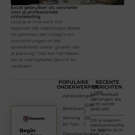
Excel gebruiken als versneller
voor je professionele
ontwikkeling
Loop je er in je werk ook
tegenaan dat rapportages steeds
terugkomen, dat collega’s om
overzicht vragen en dat
spreadsheets sneller groeien dan
je planning? Dan kan het helpen
om je vaardigheden gericht te
verdiepen
POPULAIRE
RECENTE
ONDERWERPEN
BERICHTEN
(265
Een nestkast
Aanbiedingen
)
ophangen die
echt wordt
(240
Bedrijven
gebruikt
)
Woning
(55
Dit is waarom
en Tuin
)
kleiduivenschieten
op locatie zo in
Begin
(53
Dienstverlening
trek is in