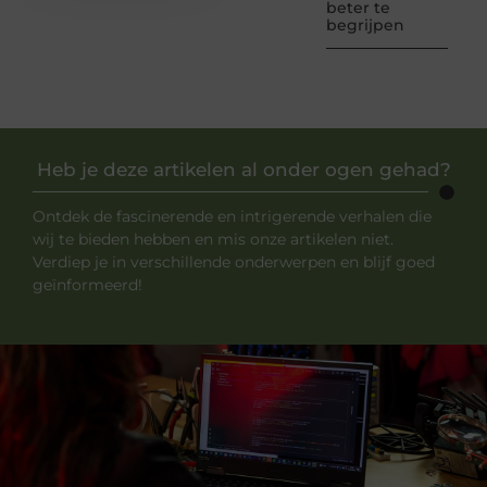
beter te
begrijpen
Heb je deze artikelen al onder ogen gehad?
Ontdek de fascinerende en intrigerende verhalen die
wij te bieden hebben en mis onze artikelen niet.
Verdiep je in verschillende onderwerpen en blijf goed
geïnformeerd!