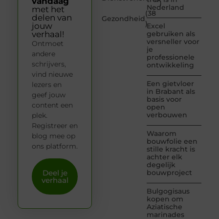
vandaag
)
Nederland
met het
(38
delen van
Gezondheid
)
jouw
Excel
verhaal!
gebruiken als
versneller voor
Ontmoet
je
andere
professionele
schrijvers,
ontwikkeling
vind nieuwe
Een gietvloer
lezers en
in Brabant als
geef jouw
basis voor
content een
open
verbouwen
plek.
Registreer en
Waarom
blog mee op
bouwfolie een
ons platform.
stille kracht is
achter elk
degelijk
Deel je
bouwproject
verhaal
Bulgogisaus
kopen om
Aziatische
marinades