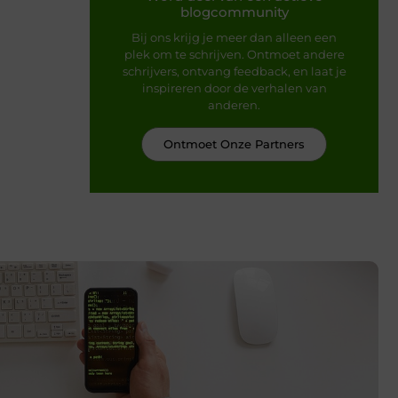
blogcommunity
Bij ons krijg je meer dan alleen een
plek om te schrijven. Ontmoet andere
schrijvers, ontvang feedback, en laat je
inspireren door de verhalen van
anderen.
Ontmoet Onze Partners