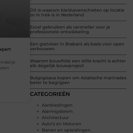
Dit is waarom kleiduivenschieten op locatie
zo in trek is in Nederland
Excel gebruiken als versneller voor je
professionele ontwikkeling
Een gietvloer in Brabant als basis voor open
verbouwen
xpert
Waarom bouwfolie een stille kracht is achter
eindelijk
elk degelijk bouwproject
laten
Bulgogisaus kopen om Aziatische marinades
beter te begrijpen
CATEGORIEËN
Aanbiedingen
Alarmsysteem
Architectuur
Auto’s en Motoren
Banen en opleidingen