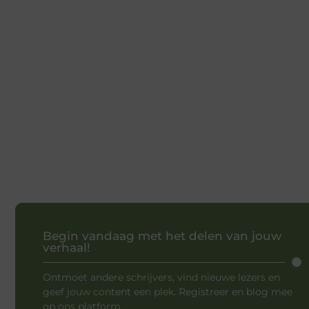
Begin vandaag met het delen van jouw
verhaal!
Ontmoet andere schrijvers, vind nieuwe lezers en
geef jouw content een plek. Registreer en blog mee
op ons platform.