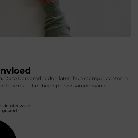
invloed
ren. Deze beroemdheden laten hun stempel achter in
k écht impact hebben op onze samenleving.
an de nieuwste
l gebied