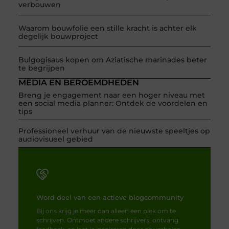
verbouwen
Waarom bouwfolie een stille kracht is achter elk
degelijk bouwproject
Bulgogisaus kopen om Aziatische marinades beter
te begrijpen
MEDIA EN BEROEMDHEDEN
Breng je engagement naar een hoger niveau met
een social media planner: Ontdek de voordelen en
tips
Professioneel verhuur van de nieuwste speeltjes op
audiovisueel gebied
Word deel van een actieve blogcommunity
Bij ons krijg je meer dan alleen een plek om te
schrijven. Ontmoet andere schrijvers, ontvang