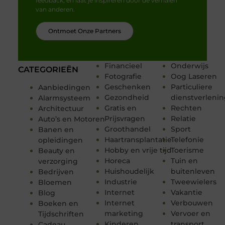
feedback, en laat je inspireren door de verhalen
van anderen.
Ontmoet Onze Partners
Financieel
Onderwijs
CATEGORIEËN
Fotografie
Oog Laseren
Geschenken
Particuliere
Aanbiedingen
Gezondheid
dienstverleni
Alarmsysteem
Gratis en
Rechten
Architectuur
Prijsvragen
Relatie
Auto’s en Motoren
Groothandel
Sport
Banen en
Haartransplantatie
Telefonie
opleidingen
Hobby en vrije tijd
Toerisme
Beauty en
Horeca
Tuin en
verzorging
Huishoudelijk
buitenleven
Bedrijven
Industrie
Tweewielers
Bloemen
Internet
Vakantie
Blog
Internet
Verbouwen
Boeken en
marketing
Vervoer en
Tijdschriften
Kinderen
transport
Cadeau