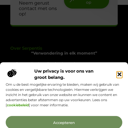
op
Neem gerust
contact met ons
op!
Over Serpentis
“Verwondering in elk moment”
Serpentis.nl nodigt je uit om het gewone op een
bijzondere manier te ervaren. Een verzameling
Uw privacy is voor ons van
verhalen die inspireren, verrassen en het alledaagse
groot belang.
tot leven brengen.
Om u de best mogelijke ervaring te bieden, maken wij gebruik van
cookies en vergelijkbare technologieën. Hiermee verkrijgen we
Onze informatie
inzicht in het gebruik van onze website en kunnen we content en
advertenties beter afstemmen op uw voorkeuren. Lees ons
Backlinks Kopen: Wat Jij Moet Weten voor Sterkere Online Zichtbaarheid
Verdien Geld met je Website: Jouw Route naar Online Inkomsten
[
cookiebeleid
] voor meer informatie.
Bericht categorie
Accepteren