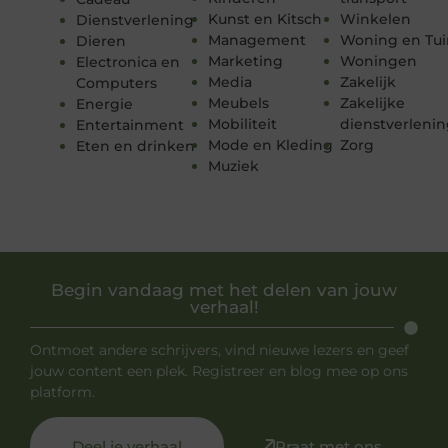
Kunst en Kitsch
Winkelen
Dienstverlening
Management
Woning en Tui
Dieren
Marketing
Woningen
Electronica en
Media
Zakelijk
Computers
Meubels
Zakelijke
Energie
Mobiliteit
dienstverleni
Entertainment
Mode en Kleding
Zorg
Eten en drinken
Muziek
Begin vandaag met het delen van jouw
verhaal!
Ontmoet andere schrijvers, vind nieuwe lezers en geef
jouw content een plek. Registreer en blog mee op ons
platform.
Deel je verhaal
Praat met ons