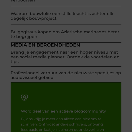
Waarom bouwfolie een stille kracht is achter elk
degelijk bouwproject
Bulgogisaus kopen om Aziatische marinades beter
te begrijpen
MEDIA EN BEROEMDHEDEN
Breng je engagement naar een hoger niveau met
een social media planner: Ontdek de voordelen en
tips
Professioneel verhuur van de nieuwste speeltjes op
audiovisueel gebied
Word deel van een actieve blogcommunity
Bij ons krijg je meer dan alleen een plek om te
schrijven. Ontmoet andere schrijvers, ontvang
feedback, en laat je inspireren door de verhalen