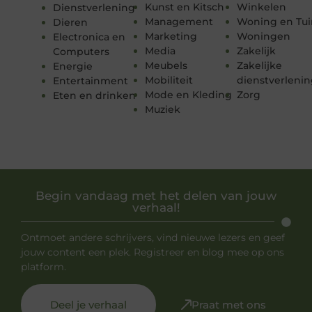
Kunst en Kitsch
Winkelen
Dienstverlening
Management
Woning en Tui
Dieren
Marketing
Woningen
Electronica en
Media
Zakelijk
Computers
Meubels
Zakelijke
Energie
Mobiliteit
dienstverleni
Entertainment
Mode en Kleding
Zorg
Eten en drinken
Muziek
Begin vandaag met het delen van jouw
verhaal!
Ontmoet andere schrijvers, vind nieuwe lezers en geef
jouw content een plek. Registreer en blog mee op ons
platform.
Deel je verhaal
Praat met ons