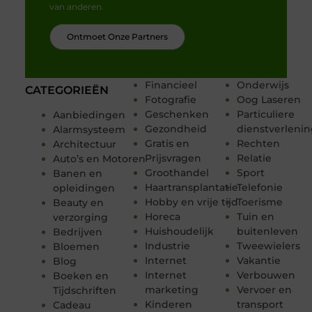
van anderen.
Ontmoet Onze Partners
Financieel
Onderwijs
CATEGORIEËN
Fotografie
Oog Laseren
Geschenken
Particuliere
Aanbiedingen
Gezondheid
dienstverleni
Alarmsysteem
Gratis en
Rechten
Architectuur
Prijsvragen
Relatie
Auto’s en Motoren
Groothandel
Sport
Banen en
Haartransplantatie
Telefonie
opleidingen
Hobby en vrije tijd
Toerisme
Beauty en
Horeca
Tuin en
verzorging
Huishoudelijk
buitenleven
Bedrijven
Industrie
Tweewielers
Bloemen
Internet
Vakantie
Blog
Internet
Verbouwen
Boeken en
marketing
Vervoer en
Tijdschriften
Kinderen
transport
Cadeau