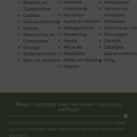
Internet
Verbouwen
Boeken en
marketing
Vervoer en
Tijdschriften
Kinderen
transport
Cadeau
Kunst en Kitsch
Winkelen
Dienstverlening
Management
Woning en Tui
Dieren
Marketing
Woningen
Electronica en
Media
Zakelijk
Computers
Meubels
Zakelijke
Energie
Mobiliteit
dienstverleni
Entertainment
Mode en Kleding
Zorg
Eten en drinken
Muziek
Begin vandaag met het delen van jouw
verhaal!
Ontmoet andere schrijvers, vind nieuwe lezers en geef
jouw content een plek. Registreer en blog mee op ons
platform.