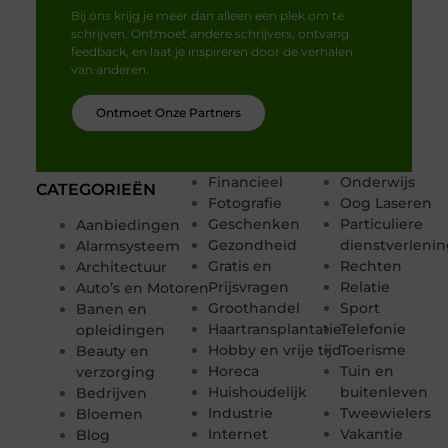
Bij ons krijg je meer dan alleen een plek om te
schrijven. Ontmoet andere schrijvers, ontvang
feedback, en laat je inspireren door de verhalen
van anderen.
Ontmoet Onze Partners
Financieel
Onderwijs
CATEGORIEËN
Fotografie
Oog Laseren
Geschenken
Particuliere
Aanbiedingen
Gezondheid
dienstverleni
Alarmsysteem
Gratis en
Rechten
Architectuur
Prijsvragen
Relatie
Auto’s en Motoren
Groothandel
Sport
Banen en
Haartransplantatie
Telefonie
opleidingen
Hobby en vrije tijd
Toerisme
Beauty en
Horeca
Tuin en
verzorging
Huishoudelijk
buitenleven
Bedrijven
Industrie
Tweewielers
Bloemen
Internet
Vakantie
Blog