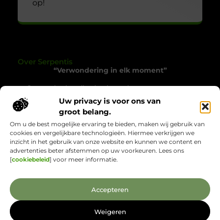
op!
Over Serpentis
“Verwondering in elk moment”
Serpentis.nl nodigt je uit om het gewone op een
bijzondere manier te ervaren. Een verzameling
Uw privacy is voor ons van
verhalen die inspireren, verrassen en het alledaagse
groot belang.
tot leven brengen.
Om u de best mogelijke ervaring te bieden, maken wij gebruik van
cookies en vergelijkbare technologieën. Hiermee verkrijgen we
Onze informatie
inzicht in het gebruik van onze website en kunnen we content en
advertenties beter afstemmen op uw voorkeuren. Lees ons
Backlinks Kopen: Wat Jij Moet Weten voor Sterkere Online Zichtbaarheid
Verdien Geld met je Website: Jouw Route naar Online Inkomsten
[
cookiebeleid
] voor meer informatie.
Bericht categorie
Accepteren
Weigeren