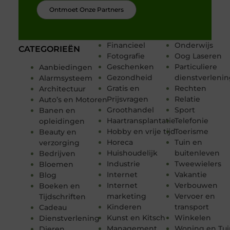
Ontmoet Onze Partners
Financieel
Onderwijs
CATEGORIEËN
Fotografie
Oog Laseren
Geschenken
Particuliere
Aanbiedingen
Gezondheid
dienstverleni
Alarmsysteem
Gratis en
Rechten
Architectuur
Prijsvragen
Relatie
Auto’s en Motoren
Groothandel
Sport
Banen en
Haartransplantatie
Telefonie
opleidingen
Hobby en vrije tijd
Toerisme
Beauty en
Horeca
Tuin en
verzorging
Huishoudelijk
buitenleven
Bedrijven
Industrie
Tweewielers
Bloemen
Internet
Vakantie
Blog
Internet
Verbouwen
Boeken en
marketing
Vervoer en
Tijdschriften
Kinderen
transport
Cadeau
Kunst en Kitsch
Winkelen
Dienstverlening
Management
Woning en Tui
Dieren