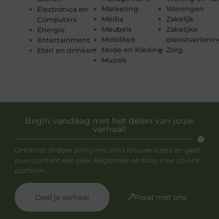
Marketing
Woningen
Electronica en
Media
Zakelijk
Computers
Meubels
Zakelijke
Energie
Mobiliteit
dienstverleni
Entertainment
Mode en Kleding
Zorg
Eten en drinken
Muziek
Begin vandaag met het delen van jouw
verhaal!
Ontmoet andere schrijvers, vind nieuwe lezers en geef
jouw content een plek. Registreer en blog mee op ons
platform.
Deel je verhaal
Praat met ons