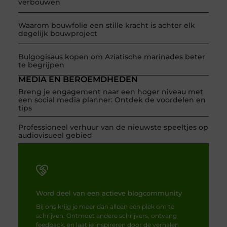
verbouwen
Waarom bouwfolie een stille kracht is achter elk
degelijk bouwproject
Bulgogisaus kopen om Aziatische marinades beter
te begrijpen
MEDIA EN BEROEMDHEDEN
Breng je engagement naar een hoger niveau met
een social media planner: Ontdek de voordelen en
tips
Professioneel verhuur van de nieuwste speeltjes op
audiovisueel gebied
Word deel van een actieve blogcommunity
Bij ons krijg je meer dan alleen een plek om te
schrijven. Ontmoet andere schrijvers, ontvang
feedback, en laat je inspireren door de verhalen