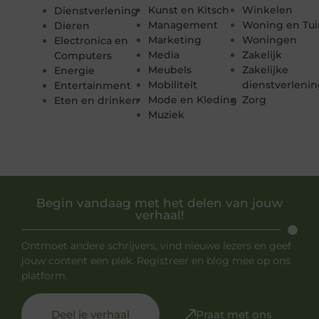
Kunst en Kitsch
Winkelen
Dienstverlening
Management
Woning en Tui
Dieren
Marketing
Woningen
Electronica en
Media
Zakelijk
Computers
Meubels
Zakelijke
Energie
Mobiliteit
dienstverleni
Entertainment
Mode en Kleding
Zorg
Eten en drinken
Muziek
Begin vandaag met het delen van jouw
verhaal!
Ontmoet andere schrijvers, vind nieuwe lezers en geef
jouw content een plek. Registreer en blog mee op ons
platform.
Deel je verhaal
Praat met ons