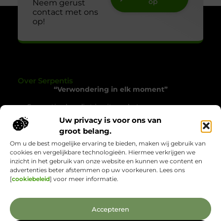
op
Neem gerust
contact met ons
op!
Over Serpentis
“Verwondering in elk moment”
Serpentis.nl nodigt je uit om het gewone op een
bijzondere manier te ervaren. Een verzameling
Uw privacy is voor ons van
verhalen die inspireren, verrassen en het alledaagse
groot belang.
tot leven brengen.
Om u de best mogelijke ervaring te bieden, maken wij gebruik van
cookies en vergelijkbare technologieën. Hiermee verkrijgen we
Onze informatie
inzicht in het gebruik van onze website en kunnen we content en
advertenties beter afstemmen op uw voorkeuren. Lees ons
Backlinks Kopen: Wat Jij Moet Weten voor Sterkere Online Zichtbaarheid
Verdien Geld met je Website: Jouw Route naar Online Inkomsten
[
cookiebeleid
] voor meer informatie.
Bericht categorie
Accepteren