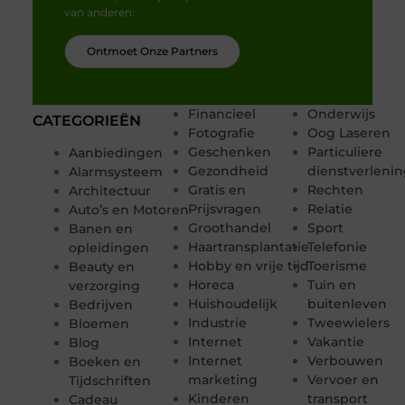
van anderen.
Ontmoet Onze Partners
Financieel
Onderwijs
CATEGORIEËN
Fotografie
Oog Laseren
Geschenken
Particuliere
Aanbiedingen
Gezondheid
dienstverleni
Alarmsysteem
Gratis en
Rechten
Architectuur
Prijsvragen
Relatie
Auto’s en Motoren
Groothandel
Sport
Banen en
Haartransplantatie
Telefonie
opleidingen
Hobby en vrije tijd
Toerisme
Beauty en
Horeca
Tuin en
verzorging
Huishoudelijk
buitenleven
Bedrijven
Industrie
Tweewielers
Bloemen
Internet
Vakantie
Blog
Internet
Verbouwen
Boeken en
marketing
Vervoer en
Tijdschriften
Kinderen
transport
Cadeau